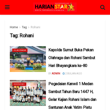
Home
Tag
Rohani
Tag:
Rohani
Kapolda Sumut Buka Pekan
OLAHRAGA
Olahraga dan Rohani Sambut
Hari Bhayangkara ke-80
BY
ADMIN
2 BULAN AGO
Pegadaian Kanwil 1 Medan
EKONOMI
Sambut Tahun Baru 1447 H,
Gelar Kajian Rohani Islam dan
Santunan Anak Yatim Piatu