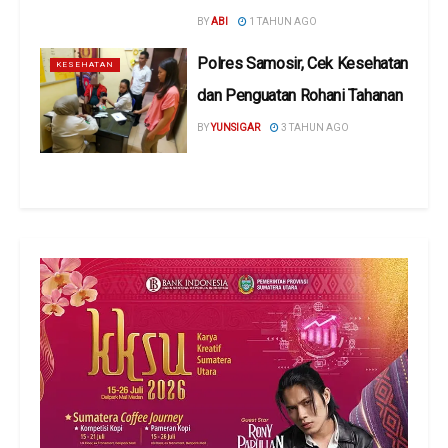
BY
ABI
1 TAHUN AGO
Polres Samosir, Cek Kesehatan
KESEHATAN
dan Penguatan Rohani Tahanan
BY
YUNSIGAR
3 TAHUN AGO