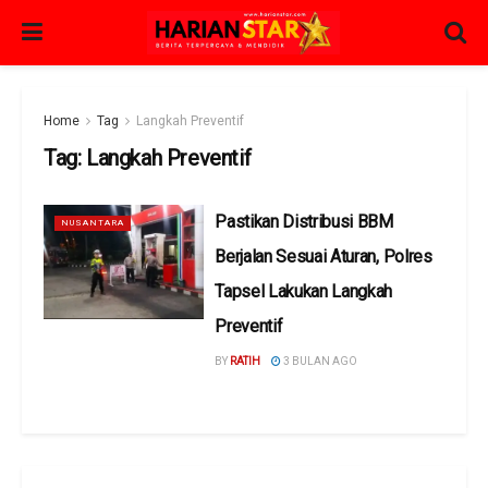
Home
Tag
Langkah Preventif
Tag:
Langkah Preventif
Pastikan Distribusi BBM
NUSANTARA
Berjalan Sesuai Aturan, Polres
Tapsel Lakukan Langkah
Preventif
BY
RATIH
3 BULAN AGO