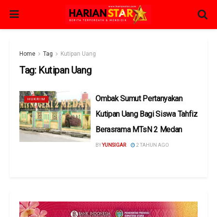
Home
Tag
Kutipan Uang
Tag:
Kutipan Uang
Ombak Sumut Pertanyakan
HUKRIM
Kutipan Uang Bagi Siswa Tahfiz
Berasrama MTsN 2 Medan
BY
YUNSIGAR
2 TAHUN AGO