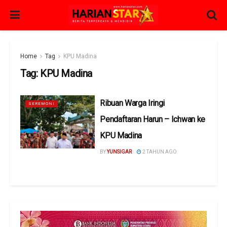
Home
Tag
KPU Madina
Tag:
KPU Madina
Ribuan Warga Iringi
SEREMONI
Pendaftaran Harun – Ichwan ke
KPU Madina
BY
YUNSIGAR
2 TAHUN AGO