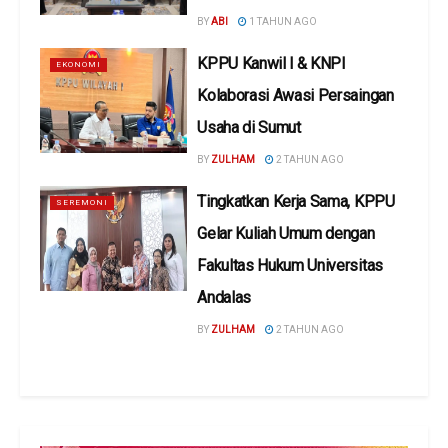
BY
ABI
1 TAHUN AGO
KPPU Kanwil l & KNPI
EKONOMI
Kolaborasi Awasi Persaingan
Usaha di Sumut
BY
ZULHAM
2 TAHUN AGO
Tingkatkan Kerja Sama, KPPU
SEREMONI
Gelar Kuliah Umum dengan
Fakultas Hukum Universitas
Andalas
BY
ZULHAM
2 TAHUN AGO