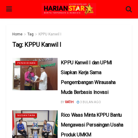
Home
Tag
KPPU Kanwil I
Tag:
KPPU Kanwil I
KPPU Kanwil I dan UPMI
PENDIDIKAN
Siapkan Kerja Sama
Pengembangan Wirausaha
Muda Berbasis Inovasi
BY
RATIH
3 BULAN AGO
Rico Waas Minta KPPU Bantu
NUSANTARA
Mengawasi Persaingan Usaha
Produk UMKM