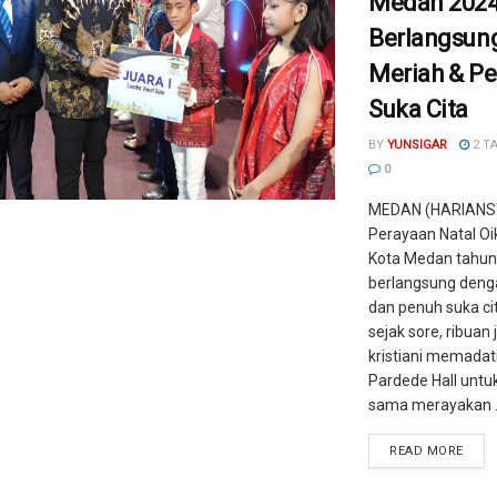
Medan 202
Berlangsun
Meriah & P
Suka Cita
BY
YUNSIGAR
2 T
0
MEDAN (HARIANS
Perayaan Natal O
Kota Medan tahun
berlangsung deng
dan penuh suka cit
sejak sore, ribuan
kristiani memadat
Pardede Hall untu
sama merayakan .
READ MORE