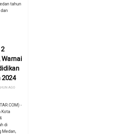
edan tahun
 dan
 2
 Warnai
didikan
 2024
AHUN AGO
TAR.COM) -
 Kota
4
h di
g Medan,