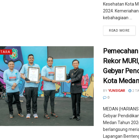
Kesehatan Kota M
2024. Kemeriahan
kebahagiaan ...
READ MORE
Pemecahan
TARA
Rekor MURI,
Gebyar Pen
Kota Medan
BY
YUNSIGAR
2 T
0
MEDAN (HARIANS
Gebyar Pendidikan
Medan Tahun 202
berlangsung meria
Lapangan Benten