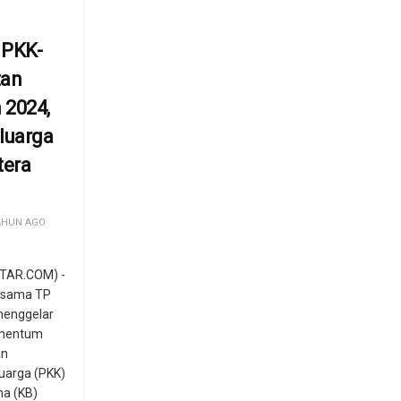
PKK-
tan
 2024,
luarga
tera
i
AHUN AGO
TAR.COM) -
rsama TP
menggelar
omentum
an
uarga (PKK)
na (KB)