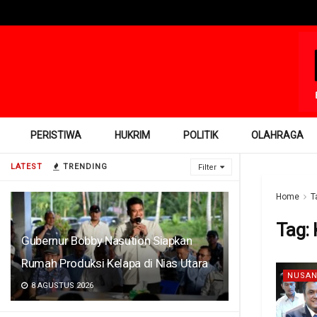
PERISTIWA
HUKRIM
POLITIK
OLAHRAGA
LATEST
TRENDING
Filter
Home
T
Tag:
Gubernur Bobby Nasution Siapkan
Rumah Produksi Kelapa di Nias Utara
NUSAN
8 AGUSTUS 2026