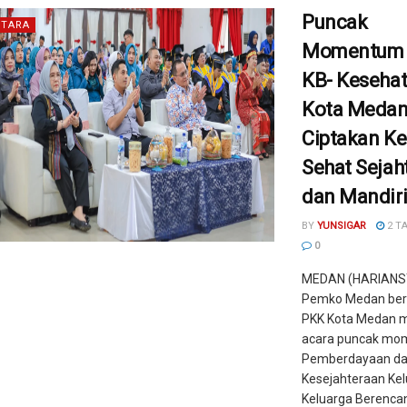
Puncak
TARA
Momentum 
KB- Keseha
Kota Medan
Ciptakan Ke
Sehat Sejah
dan Mandir
BY
YUNSIGAR
2 T
0
MEDAN (HARIANS
Pemko Medan be
PKK Kota Medan 
acara puncak m
Pemberdayaan d
Kesejahteraan Kel
Keluarga Berenca