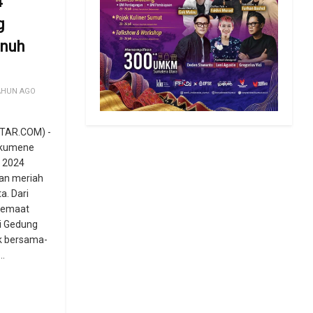
4
g
enuh
AHUN AGO
TAR.COM) -
ikumene
 2024
an meriah
a. Dari
 jemaat
i Gedung
k bersama-
..