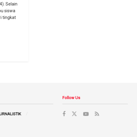
). Selain
ibu siswa
i tingkat
Follow Us
JURNALISTIK