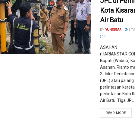
JPL di Perl
Kota Kisara
Air Batu
BY
YUNSIGAR
1 T
0
ASAHAN
(HARIANSTAR.COM)
Bupati (Wabup) K
Asahan, Rianto m
3 Jalur Perlintas
(JPL) atau palang 
perlintasan kereta 
perlintasan Kota K
Air Batu. Tiga JPL .
READ MORE