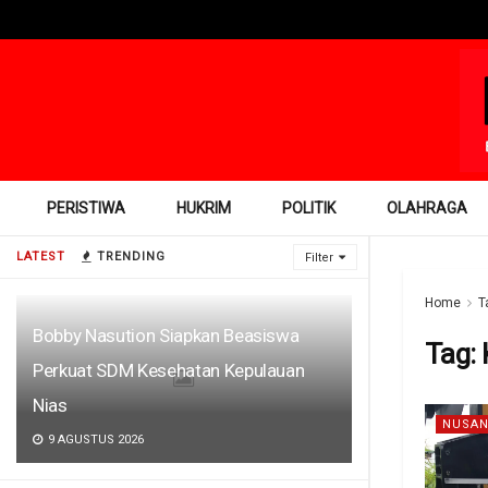
PERISTIWA
HUKRIM
POLITIK
OLAHRAGA
LATEST
TRENDING
Filter
Home
T
Bobby Nasution Siapkan Beasiswa
Tag:
Perkuat SDM Kesehatan Kepulauan
Nias
NUSAN
9 AGUSTUS 2026