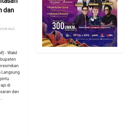
intasan
n dan
AHUN AGO
 - Wakil
abupaten
eresmikan
an Langsung
pintu
api di
isaran dan
..