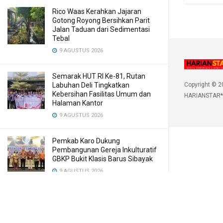
Rico Waas Kerahkan Jajaran
Gotong Royong Bersihkan Parit
Jalan Taduan dari Sedimentasi
Tebal
9 AGUSTUS 2026
Semarak HUT RI Ke-81, Rutan
Labuhan Deli Tingkatkan
Copyright © 2
Kebersihan Fasilitas Umum dan
HARIANSTAR*
Halaman Kantor
9 AGUSTUS 2026
Pemkab Karo Dukung
Pembangunan Gereja Inkulturatif
GBKP Bukit Klasis Barus Sibayak
9 AGUSTUS 2026
Sambut HUT ke-81 RI, Sat Polairud
Polres Langkat Bagikan Bendera
Merah Putih kepada Nelayan