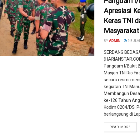
Pangdam I/
Apresiasi Ke
Keras TNI d
Masyarakat
BY
ADMIN
9 BULA
SERDANG BEDAGA
(HARIANSTAR.COM
Pangdam I/Bukit B
Mayjen TNI Rio Fir
secara resmi men
kegiatan TNI Man
Membangun Desa
ke-126 Tahun Ang
Kodim 0204/DS. 
berlangsung di Lap
READ MORE