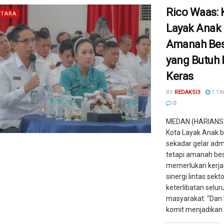
Rico Waas: 
TARA
Layak Anak
Amanah Be
yang Butuh 
Keras
BY
REDAKSI3
1 TA
0
MEDAN (HARIANS
Kota Layak Anak 
sekadar gelar admi
tetapi amanah be
memerlukan kerja 
sinergi lintas sekt
keterlibatan selu
masyarakat. "Da
komit menjadikan 