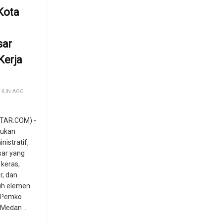
Kota
sar
Kerja
HUN AGO
TAR.COM) -
bukan
nistratif,
sar yang
keras,
or, dan
ruh elemen
n Pemko
Medan ...