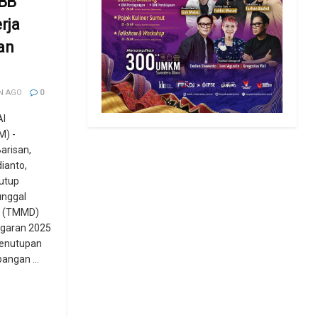
BB
rja
an
N AGO
0
I
) -
arisan,
dianto,
utup
unggal
 (TMMD)
garan 2025
Penutupan
angan ...