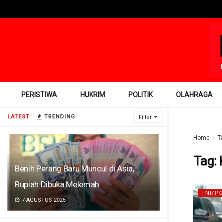
PERISTIWA
HUKRIM
POLITIK
OLAHRAGA
LATEST
TRENDING
Filter
Home
T
Tag:
Benih Perang Baru Muncul di Asia,
Rupiah Dibuka Melemah
TNI/P
7 AGUSTUS 2026