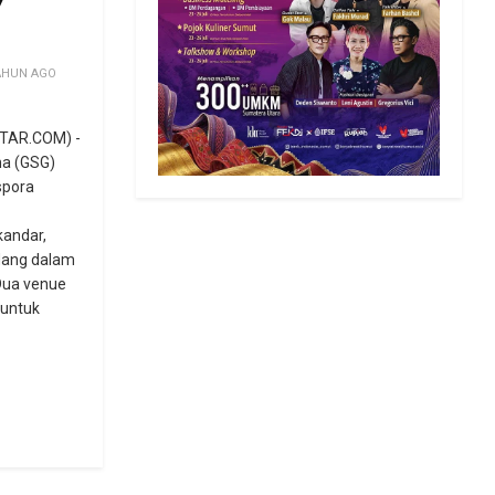
7
AHUN AGO
TAR.COM) -
a (GSG)
spora
kandar,
dang dalam
Dua venue
 untuk