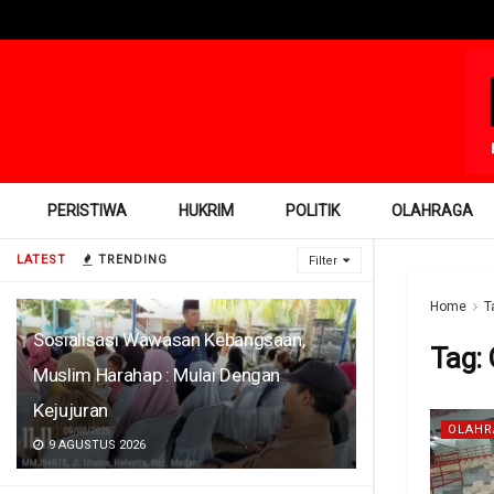
PERISTIWA
HUKRIM
POLITIK
OLAHRAGA
LATEST
TRENDING
Filter
Home
T
Sosialisasi Wawasan Kebangsaan,
Tag:
Muslim Harahap : Mulai Dengan
Kejujuran
OLAHR
9 AGUSTUS 2026