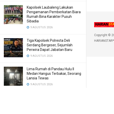
Kapolsek Laubaleng Lakukan
Pengamanan Pemberkatan Biara
Rumah Bina Karakter Pusuh
Sibadia
9 AGUSTUS 2026
Copyright © 2
Tiga Kapolsek Polresta Deli
HARIANSTAR*
Serdang Bergeser, Sejumlah
Perwira Dapat Jabatan Baru
9 AGUSTUS 2026
Lima Rumah di Pandau Hulu II
Medan Hangus Terbakar, Seorang
Lansia Tewas
9 AGUSTUS 2026
Bobby Nasution Siapkan Beasiswa
Perkuat SDM Kesehatan
Kepulauan Nias
9 AGUSTUS 2026