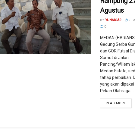
Rampung 2
Agustus
BY
YUNSIGAR
2 T
0
MEDAN (HARIANS
Gedung Serba Gun
dan GOR Futsal Di
Sumut di Jalan
Pancing/Willem Is
Medan Estate, se
tahap perbaikan. 
yang akan dipakai
Pekan Olahraga ...
READ MORE