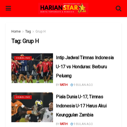
Home
Tag
Grup H
Tag:
Grup H
Intip Jadwal Timnas Indonesia
HEADLINE
U-17 vs Honduras: Berburu
Peluang
BY
RATIH
9 BULAN AGO
Piala Dunia U-17, Timnas
HEADLINE
Indonesia U-17 Harus Akui
Keunggulan Zambia
BY
RATIH
9 BULAN AGO