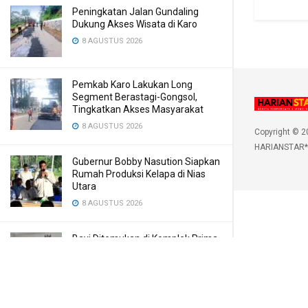
Peningkatan Jalan Gundaling
Dukung Akses Wisata di Karo
8 AGUSTUS 2026
Pemkab Karo Lakukan Long
Segment Berastagi-Gongsol,
Tingkatkan Akses Masyarakat
8 AGUSTUS 2026
Copyright © 2
HARIANSTAR*
Gubernur Bobby Nasution Siapkan
Rumah Produksi Kelapa di Nias
Utara
8 AGUSTUS 2026
Bayi Ditemukan di Komplek Prima
Bilal, Meninggal Karena Mulut
Dibekap
7 AGUSTUS 2026