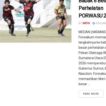
Babak 8 Bes
Perhelatan
PORWASU 2
BY
RATIH
4 BULAN
MEDAN (HARIANS
Forwakum memas
langkahnya ke ba
besar perhelatan 
Pekan Olahraga 
Sumatera Utara 
2026 memperebut
Gubernur Sumut, 
Nasution. Forwak
memastikan tiket
besar ...
READ MORE