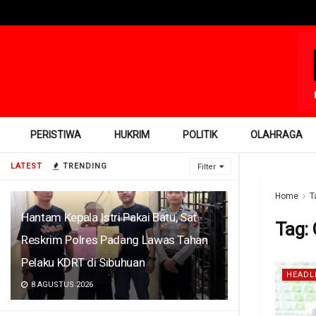
PERISTIWA
HUKRIM
POLITIK
OLAHRAGA
LATEST
TRENDING
Filter
Home
T
Hantam Kepala Istri Pakai Batu, Sat
Tag:
Reskrim Polres Padang Lawas Tahan
Pelaku KDRT di Sibuhuan
HEADL
8 AGUSTUS 2026