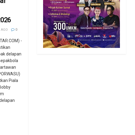
ar
026
 AGO
0
TAR.COM) -
tikan
bak delapan
sepakbola
Wartawan
(PORWASU)
kan Piala
Bobby
um
 delapan