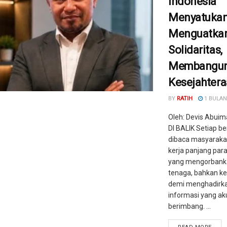
Indonesia
Menyatukan
Menguatka
Solidaritas,
Membangu
Kesejahter
BY
RATIH
1 BULAN
Oleh: Devis Abui
DI BALIK Setiap be
dibaca masyarakat
kerja panjang para
yang mengorbank
tenaga, bahkan k
demi menghadirk
informasi yang ak
berimbang. ...