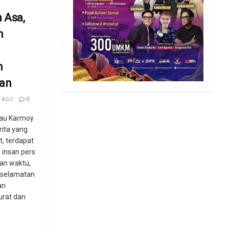
 Asa,
n
n
aan
 AGO
0
mau Karmoy
rita yang
, terdapat
 insan pers
an waktu,
eselamatan
an
urat dan