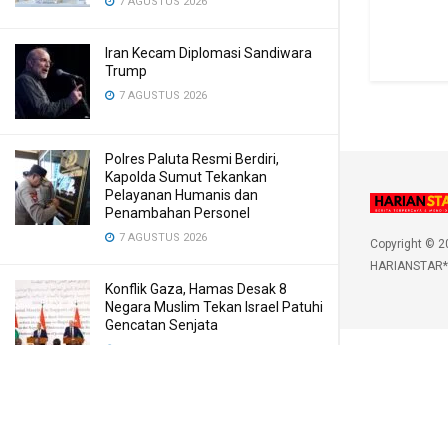
7 AGUSTUS 2026
Iran Kecam Diplomasi Sandiwara
Trump
7 AGUSTUS 2026
Polres Paluta Resmi Berdiri,
Kapolda Sumut Tekankan
Pelayanan Humanis dan
Penambahan Personel
7 AGUSTUS 2026
Copyright © 2
HARIANSTAR*
Konflik Gaza, Hamas Desak 8
Negara Muslim Tekan Israel Patuhi
Gencatan Senjata
7 AGUSTUS 2026
Sarang Narkoba di Deli Serdang
Dilengkapi CCTV dan HT, Polisi
Ringkus 1 Orang