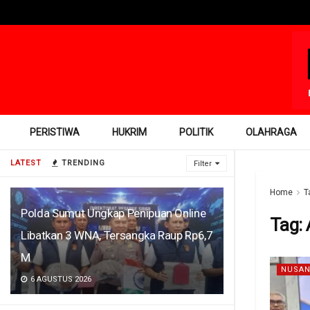
PERISTIWA
HUKRIM
POLITIK
OLAHRAGA
LATEST
TRENDING
Filter
Home
T
Polda Sumut Ungkap Penipuan Online
Tag:
Libatkan 3 WNA, Tersangka Raup Rp6,7
M
NUSAN
6 AGUSTUS 2026