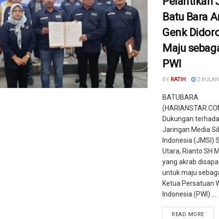
Pelantikan
Batu Bara A
Genk Didor
Maju sebaga
PWI
BY
RATIH
2 BULAN
BATUBARA
(HARIANSTAR.CO
Dukungan terhada
Jaringan Media Si
Indonesia (JMSI)
Utara, Rianto SH 
yang akrab disapa
untuk maju sebaga
Ketua Persatuan 
Indonesia (PWI) ...
READ MORE