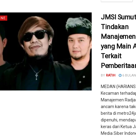
JMSI Sumu
INE
Tindakan
Manajemen
yang Main 
Terkait
Pemberitaa
BY
RATIH
6 BULAN
MEDAN (HARIANS
Kecaman terhada
Manajemen Radja
ancam karena ta
berita di metro24j
dipenuhi, mendap
keras dari Ketua J
Media Siber Indon