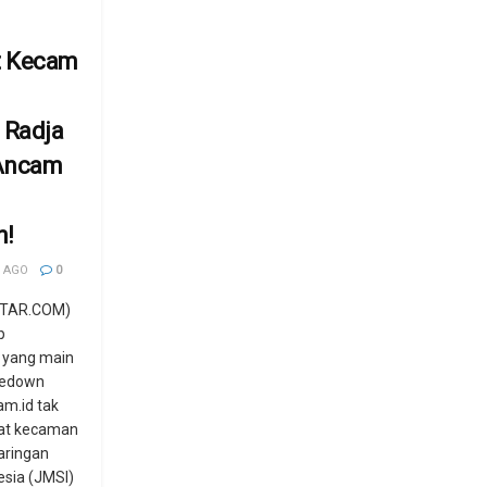
t Kecam
 Radja
Ancam
n!
 AGO
0
TAR.COM)
p
 yang main
kedown
am.id tak
at kecaman
aringan
esia (JMSI)