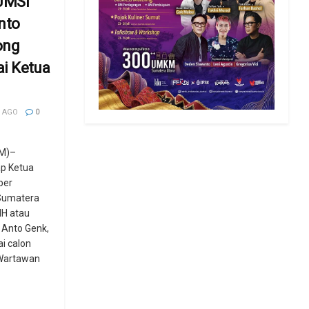
 JMSI
nto
ong
i Ketua
 AGO
0
M)–
p Ketua
ber
 Sumatera
MH atau
 Anto Genk,
i calon
Wartawan