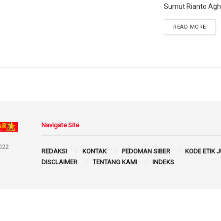
Sumut Rianto Aghly
READ MORE
Navigate Site
022
REDAKSI
KONTAK
PEDOMAN SIBER
KODE ETIK 
DISCLAIMER
TENTANG KAMI
INDEKS