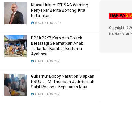
Kuasa Hukum PT SAG Warning
Penyebar Berita Bohong: Kita
Pidanakan!
6 AGUSTUS 2026
Copyright © 2
HARIANSTAR*
DP3AP2KB Karo dan Polsek
Berastagi Selamatkan Anak
Terlantar, Kembali Bertemu
Ayahnya
6 AGUSTUS 2026
Gubernur Bobby Nasution Siapkan
RSUD dr. M. Thomsen Jadi Rumah
Sakit Regional Kepulauan Nias
6 AGUSTUS 2026
5 Zodiak Diprediksi Dapat
Keberuntungan Hari Ini, 6 Agustus
2026
6 AGUSTUS 2026