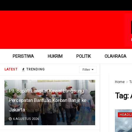
PERISTIWA
HUKRIM
POLITIK
OLAHRAGA
LATEST
TRENDING
Filter
Home
T
Plt. Bupati Langkat Kawal Langsung
Tag:
Percepatan Bantuan Korban Banjir ke
Jakarta
HEADL
6 AGUSTUS 2026