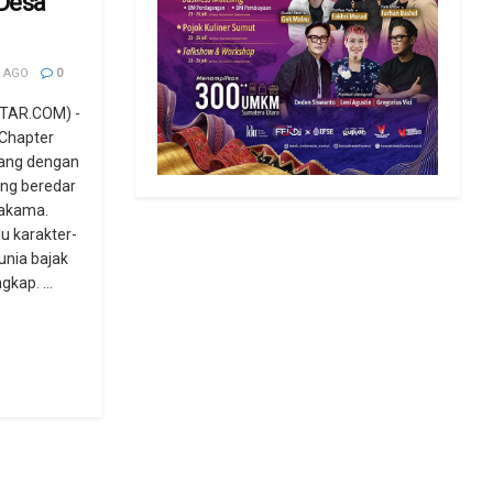
Desa
 AGO
0
TAR.COM) -
 Chapter
ang dengan
ang beredar
Nakama.
u karakter-
dunia bajak
kap. ...