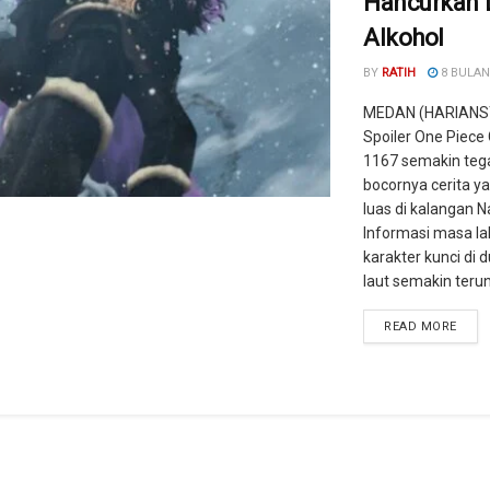
Hancurkan 
Alkohol
BY
RATIH
8 BULAN
MEDAN (HARIANS
Spoiler One Piece
1167 semakin teg
bocornya cerita y
luas di kalangan 
Informasi masa lal
karakter kunci di 
laut semakin terung
READ MORE