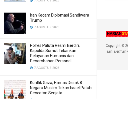
7 AGUSTUS 2026
Iran Kecam Diplomasi Sandiwara
Trump
7 AGUSTUS 2026
Polres Paluta Resmi Berdiri,
Copyright © 2
Kapolda Sumut Tekankan
HARIANSTAR*
Pelayanan Humanis dan
Penambahan Personel
7 AGUSTUS 2026
Konflik Gaza, Hamas Desak 8
Negara Muslim Tekan Israel Patuhi
Gencatan Senjata
7 AGUSTUS 2026
Sarang Narkoba di Deli Serdang
Dilengkapi CCTV dan HT, Polisi
Ringkus 1 Orang