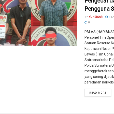
Pengedar d
Pengguna S
BY
YUNSIGAR
1 T
0
PALAS (HARIANST
Personel Tim Oper
Satuan Reserse N
Kepolisian Resor 
Lawas (Tim Opnal
Satresnarkoba Pol
Polda Sumatera U
menggeberek seb
yang sering dijadi
peredaran narkoba 
READ MORE