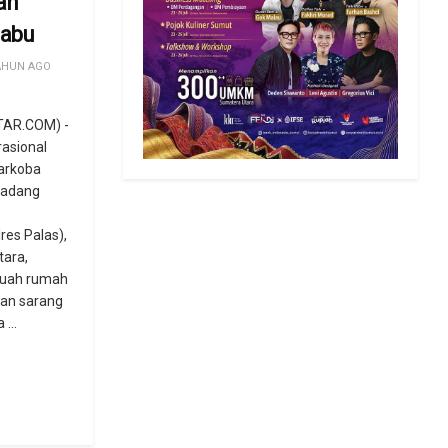
an
abu
AHUN AGO
AR.COM) -
asional
arkoba
Padang
res Palas),
tara,
uah rumah
kan sarang
...