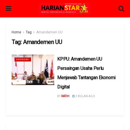
Home
Tag
Amandemen UU
Tag:
Amandemen UU
KPPU: Amandemen UU
EKONOMI
Persaingan Usaha Perlu
Menjawab Tantangan Ekonomi
Digital
BY
RATIH
2 BULAN AGO