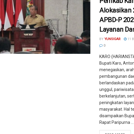
Pemkab Ka
Alokasikan 
APBD-P 202
Layanan Da
BY
YUNSIGAR
11 
0
KARO (HARIANST
Bupati Karo, Anton
menegaskan, ara
pembangunan dae
berlandaskan pad
unggul, pariwisata
berkelanjutan, ser
peningkatan laya
masyarakat. Hal t
disampaikan Bupa
Rapat Paripurna ...