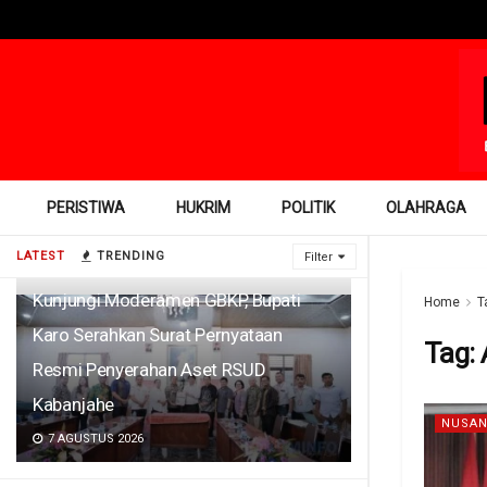
PERISTIWA
HUKRIM
POLITIK
OLAHRAGA
LATEST
TRENDING
Filter
Kunjungi Moderamen GBKP, Bupati
Home
T
Karo Serahkan Surat Pernyataan
Tag:
Resmi Penyerahan Aset RSUD
Kabanjahe
NUSAN
7 AGUSTUS 2026