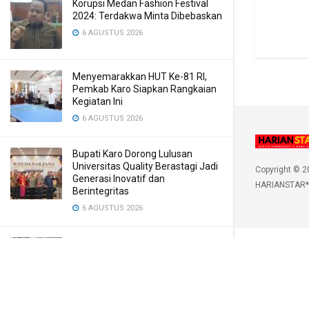
Korupsi Medan Fashion Festival
2024: Terdakwa Minta Dibebaskan
6 AGUSTUS 2026
Menyemarakkan HUT Ke-81 RI,
Pemkab Karo Siapkan Rangkaian
Kegiatan Ini
6 AGUSTUS 2026
Bupati Karo Dorong Lulusan
Universitas Quality Berastagi Jadi
Copyright © 2
Generasi Inovatif dan
HARIANSTAR*
Berintegritas
6 AGUSTUS 2026
Polsek Medan Area Gelar KRYD
Cegah Tawuran dan Geng Motor
6 AGUSTUS 2026