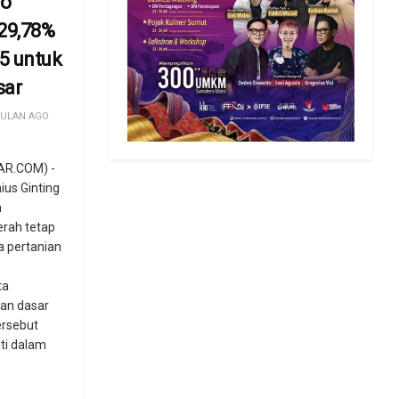
ro
29,78%
5 untuk
sar
BULAN AGO
AR.COM) -
ius Ginting
h
rah tetap
a pertanian
ta
nan dasar
ersebut
ti dalam