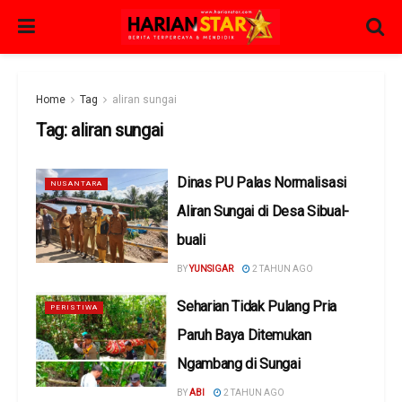
Home
Tag
aliran sungai
Tag:
aliran sungai
Dinas PU Palas Normalisasi
NUSANTARA
Aliran Sungai di Desa Sibual-
buali
BY
YUNSIGAR
2 TAHUN AGO
Seharian Tidak Pulang Pria
PERISTIWA
Paruh Baya Ditemukan
Ngambang di Sungai
BY
ABI
2 TAHUN AGO