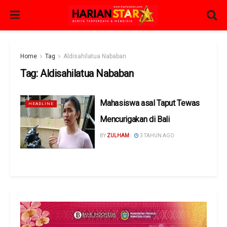
Home
Tag
Aldisahilatua Nababan
Tag:
Aldisahilatua Nababan
Mahasiswa asal Taput Tewas
HEADLINE
Mencurigakan di Bali
BY
ZULHAM
3 TAHUN AGO