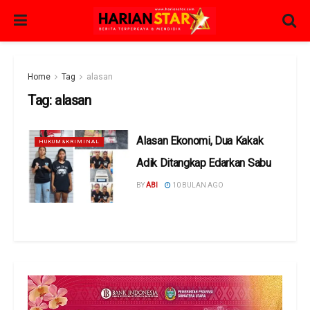
Home
Tag
alasan
Tag:
alasan
Alasan Ekonomi, Dua Kakak
HUKUM&KRIMINAL
Adik Ditangkap Edarkan Sabu
BY
ABI
10 BULAN AGO