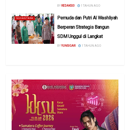
BY
REDAKSI3
1 TAHUN AGO
Pemuda dan Putri Al Washliyah
NUSANTARA
Berperan Strategis Bangun
SDM Unggul di Langkat
BY
YUNSIGAR
1 TAHUN AGO