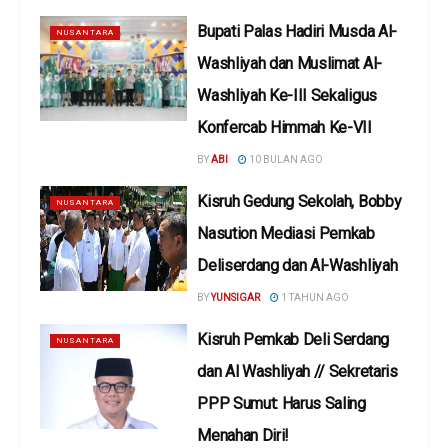
Bupati Palas Hadiri Musda Al-
NUSANTARA
Washliyah dan Muslimat Al-
Washliyah Ke-III Sekaligus
Konfercab Himmah Ke-VII
BY
ABI
10 BULAN AGO
Kisruh Gedung Sekolah, Bobby
NUSANTARA
Nasution Mediasi Pemkab
Deliserdang dan Al-Washliyah
BY
YUNSIGAR
1 TAHUN AGO
Kisruh Pemkab Deli Serdang
NUSANTARA
dan Al Washliyah // Sekretaris
PPP Sumut: Harus Saling
Menahan Diri!