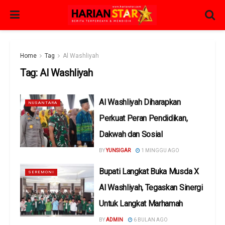
Home
Tag
Al Washliyah
Tag:
Al Washliyah
Al Washliyah Diharapkan
NUSANTARA
Perkuat Peran Pendidikan,
Dakwah dan Sosial
BY
YUNSIGAR
1 MINGGU AGO
Bupati Langkat Buka Musda X
SEREMONI
Al Washliyah, Tegaskan Sinergi
Untuk Langkat Marhamah
BY
ADMIN
6 BULAN AGO