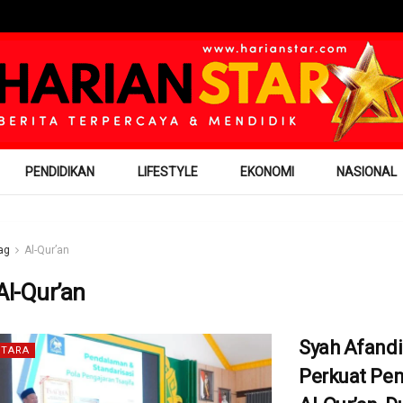
PENDIDIKAN
LIFESTYLE
EKONOMI
NASIONAL
ag
Al-Qur’an
Al-Qur’an
Syah Afand
TARA
Perkuat Pen