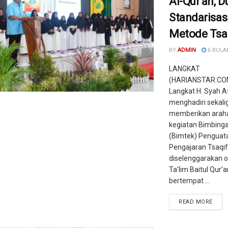
Al-Qur’an, 
Standarisas
Metode Tsa
BY
ADMIN
6 BULA
LANGKAT
(HARIANSTAR.COM
Langkat H. Syah A
menghadiri sekali
memberikan arah
kegiatan Bimbinga
(Bimtek) Penguat
Pengajaran Tsaqi
diselenggarakan o
Ta'lim Baitul Qur'a
bertempat ...
READ MORE