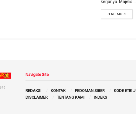
kerjanya. Majelis ...
READ MORE
Navigate Site
022
REDAKSI
KONTAK
PEDOMAN SIBER
KODE ETIK 
DISCLAIMER
TENTANG KAMI
INDEKS