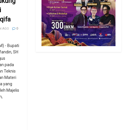
Dukung
i
qifa
N AGO
0
) - Bupati
fandin, SH
gus
an pada
n Teknis
an Materi
fa yang
leh Majelis
n,