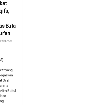
kat
ifa,
s Buta
ur’an
AHUN AGO
) -
kat yang
itegaskan
at Syah
erima
aklim Baitul
elasa
ang