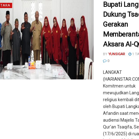
Bupati Lang
TARA
Dukung Tsaq
Gerakan
Memberanta
Aksara Al-Q
BY
YUNSIGAR
1 T
0
LANGKAT
(HARIANSTAR.COM
Komitmen untuk
mewujudkan Lang
religius kembali d
oleh Bupati Langk
Afandin saat men
audiensi Majelis T
Qur’an Tsaqifa, S
(17/6/2025) di ru