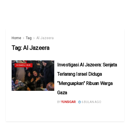
Home
Tag
Al Jazeera
Tag:
Al Jazeera
Investigasi Al Jazeera: Senjata
HEADLINE
Terlarang Israel Diduga
“Menguapkan” Ribuan Warga
Gaza
BY
YUNSIGAR
6 BULAN AGO