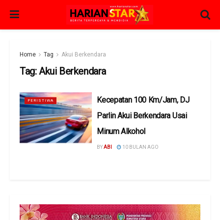
Home
Tag
Akui Berkendara
Tag:
Akui Berkendara
Kecepatan 100 Km/Jam, DJ
PERISTIWA
Parlin Akui Berkendara Usai
Minum Alkohol
BY
ABI
10 BULAN AGO