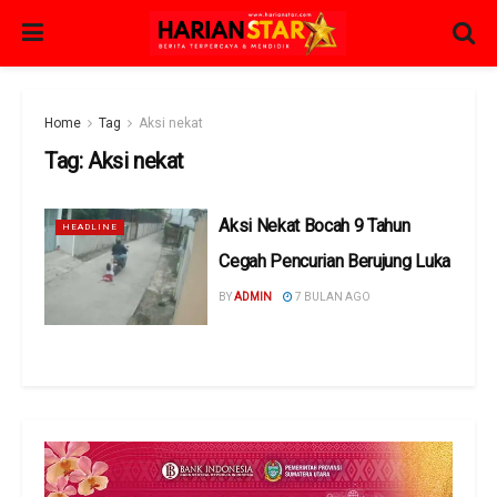
Home
Tag
Aksi nekat
Tag:
Aksi nekat
Aksi Nekat Bocah 9 Tahun
HEADLINE
Cegah Pencurian Berujung Luka
BY
ADMIN
7 BULAN AGO