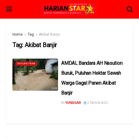
Home
Tag
Akibat Banjir
Tag:
Akibat Banjir
AMDAL Bandara AH Nasution
NUSANTARA
Buruk, Puluhan Hektar Sawah
Warga Gagal Panen Akibat
Banjir
BY
YUNSIGAR
2 TAHUN AGO