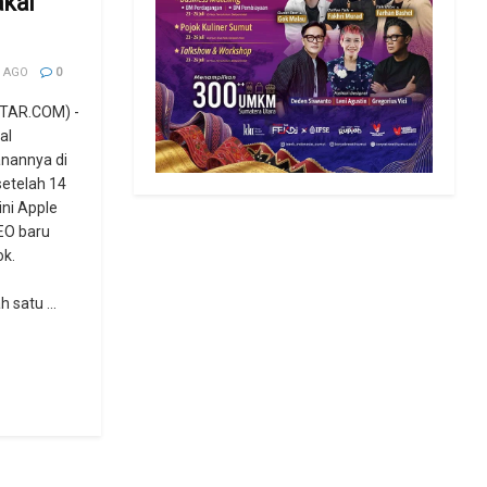
akal
 AGO
0
TAR.COM) -
al
anannya di
etelah 14
ini Apple
EO baru
ok.
 satu ...