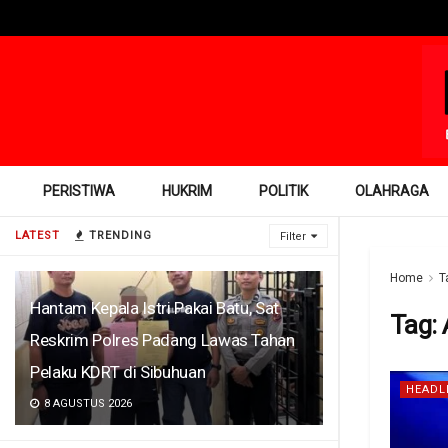
PERISTIWA
HUKRIM
POLITIK
OLAHRAGA
LATEST
TRENDING
Filter
Home
T
Hantam Kepala Istri Pakai Batu, Sat
Tag:
Reskrim Polres Padang Lawas Tahan
Pelaku KDRT di Sibuhuan
HEADL
8 AGUSTUS 2026