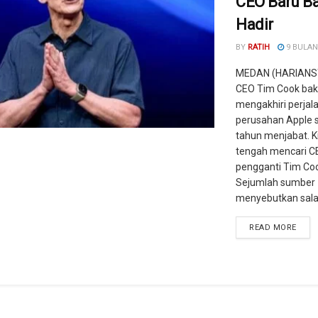
CEO Baru B
Hadir
BY
RATIH
9 BULAN
MEDAN (HARIANS
CEO Tim Cook bak
mengakhiri perjal
perusahan Apple s
tahun menjabat. K
tengah mencari C
pengganti Tim Co
Sejumlah sumber
menyebutkan salah
READ MORE