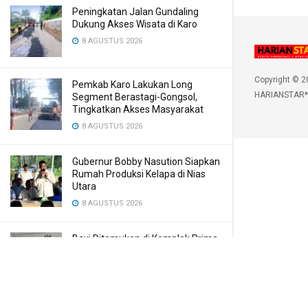
Peningkatan Jalan Gundaling
Dukung Akses Wisata di Karo
8 AGUSTUS 2026
Copyright © 2
Pemkab Karo Lakukan Long
HARIANSTAR*
Segment Berastagi-Gongsol,
Tingkatkan Akses Masyarakat
8 AGUSTUS 2026
Gubernur Bobby Nasution Siapkan
Rumah Produksi Kelapa di Nias
Utara
8 AGUSTUS 2026
Bayi Ditemukan di Komplek Prima
Bilal, Meninggal Karena Mulut
Dibekap
7 AGUSTUS 2026