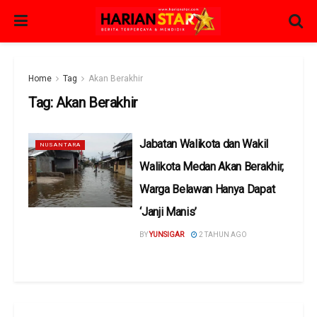
Home
Tag
Akan Berakhir
Tag:
Akan Berakhir
Jabatan Walikota dan Wakil
NUSANTARA
Walikota Medan Akan Berakhir,
Warga Belawan Hanya Dapat
‘Janji Manis’
BY
YUNSIGAR
2 TAHUN AGO