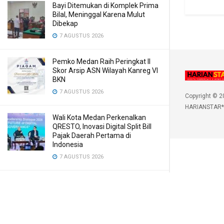
Bayi Ditemukan di Komplek Prima
Bilal, Meninggal Karena Mulut
Dibekap
7 AGUSTUS 2026
Pemko Medan Raih Peringkat II
Skor Arsip ASN Wilayah Kanreg VI
BKN
7 AGUSTUS 2026
Copyright © 2
HARIANSTAR*
Wali Kota Medan Perkenalkan
QRESTO, Inovasi Digital Split Bill
Pajak Daerah Pertama di
Indonesia
7 AGUSTUS 2026
Pertamina Patra Niaga Sumbagut
Edukasi Siswa SMA Al-Azhar
Medan tentang Pencegahan
HIV/AIDS
7 AGUSTUS 2026