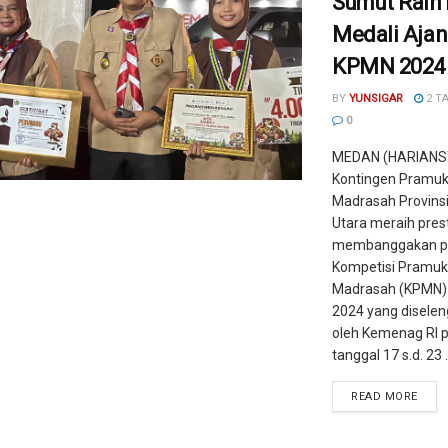
Sumut Raih
Medali Aja
KPMN 2024
BY
YUNSIGAR
2 T
0
MEDAN (HARIANS
Kontingen Pramu
Madrasah Provins
Utara meraih pres
membanggakan p
Kompetisi Pramuk
Madrasah (KPMN)
2024 yang disele
oleh Kemenag RI 
tanggal 17 s.d. 23 .
READ MORE