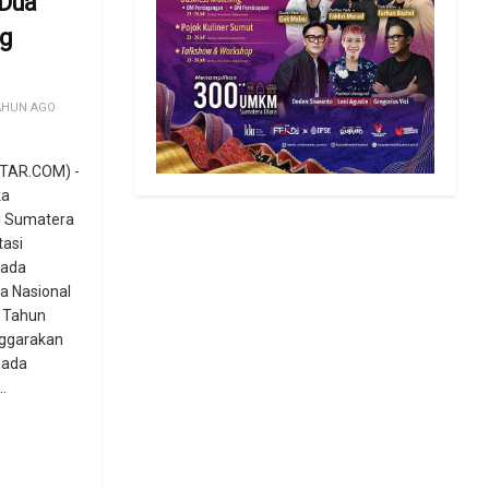
 Dua
ng
AHUN AGO
TAR.COM) -
ka
i Sumatera
tasi
ada
a Nasional
 Tahun
nggarakan
pada
..