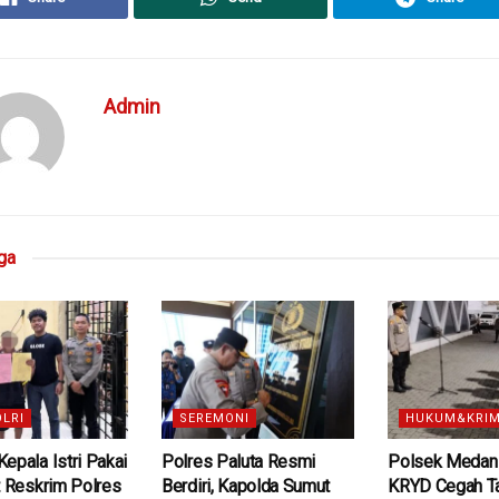
Admin
ga
OLRI
SEREMONI
HUKUM&KRIM
epala Istri Pakai
Polres Paluta Resmi
Polsek Medan 
t Reskrim Polres
Berdiri, Kapolda Sumut
KRYD Cegah T