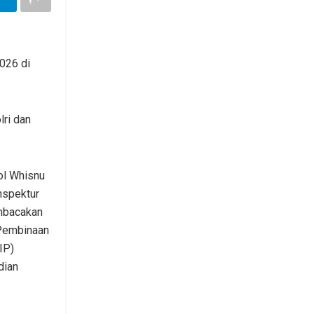
026 di
lri dan
ol Whisnu
nspektur
mbacakan
Pembinaan
IP)
dian