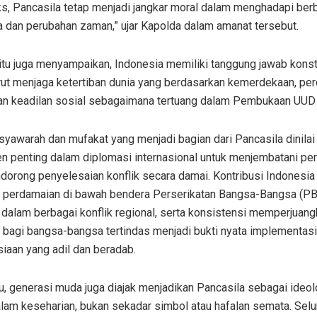
s, Pancasila tetap menjadi jangkar moral dalam menghadapi ber
a dan perubahan zaman,” ujar Kapolda dalam amanat tersebut.
itu juga menyampaikan, Indonesia memiliki tanggung jawab konst
urut menjaga ketertiban dunia yang berdasarkan kemerdekaan, pe
dan keadilan sosial sebagaimana tertuang dalam Pembukaan UUD
syawarah dan mufakat yang menjadi bagian dari Pancasila dinilai
en penting dalam diplomasi internasional untuk menjembatani pe
orong penyelesaian konflik secara damai. Kontribusi Indonesia
 perdamaian di bawah bendera Perserikatan Bangsa-Bangsa (PB
dalam berbagai konflik regional, serta konsistensi memperjuan
 bagi bangsa-bangsa tertindas menjadi bukti nyata implementasi 
iaan yang adil dan beradab.
tu, generasi muda juga diajak menjadikan Pancasila sebagai ideol
lam keseharian, bukan sekadar simbol atau hafalan semata. Selu