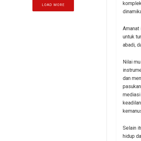
komplek
LOAD MORE
dinamik
Amanat 
untuk t
abadi, 
Nilai mu
instrum
dan mend
pasukan
mediasi 
keadilan
kemanus
Selain i
hidup da