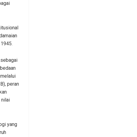
bagai
itusional
rdamaian
 1945.
 sebagai
rbedaan
 melalui
B), peran
gkan
nilai
ogi yang
ruh