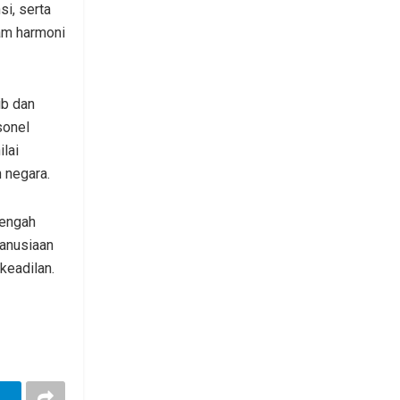
i, serta
am harmoni
ib dan
sonel
lai
 negara.
tengah
manusiaan
keadilan.