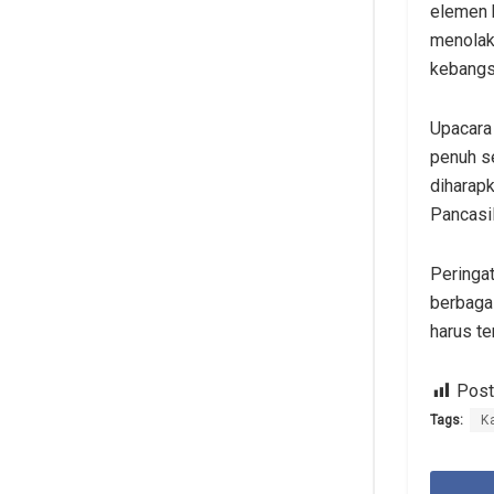
elemen 
menolak
kebangs
Upacara 
penuh s
diharap
Pancasi
Peringat
berbaga
harus te
Post
Tags:
K