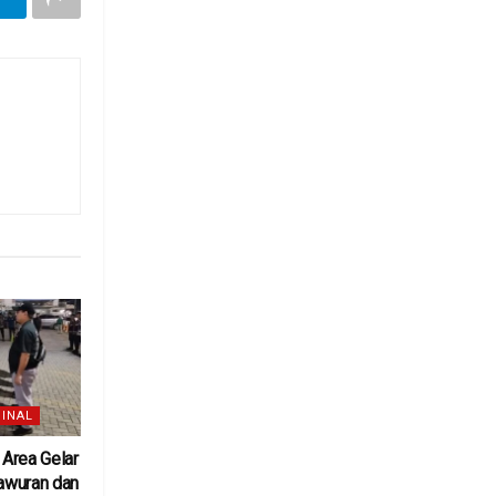
INAL
Area Gelar
awuran dan