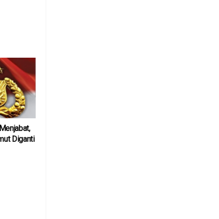
6
Menjabat,
ut Diganti