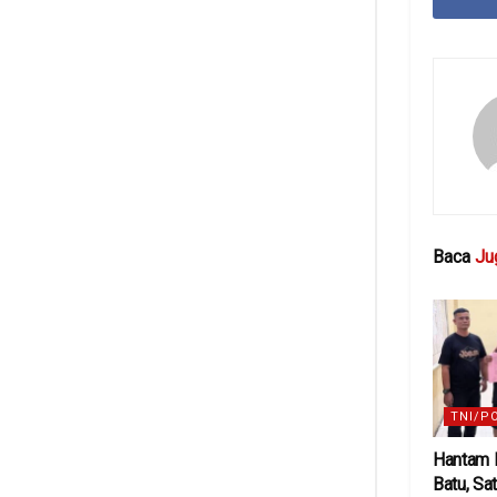
Baca
Ju
TNI/P
Hantam K
Batu, Sa