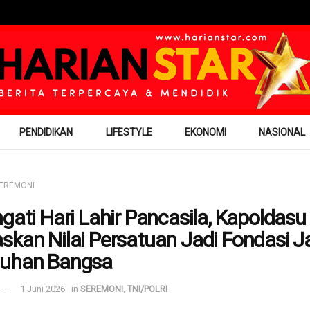
PENDIDIKAN
LIFESTYLE
EKONOMI
NASIONAL
EREMONI
ngati Hari Lahir Pancasila, Kapoldasu
skan Nilai Persatuan Jadi Fondasi J
tuhan Bangsa
1 Juni 2026
in
SEREMONI
,
TNI/POLRI