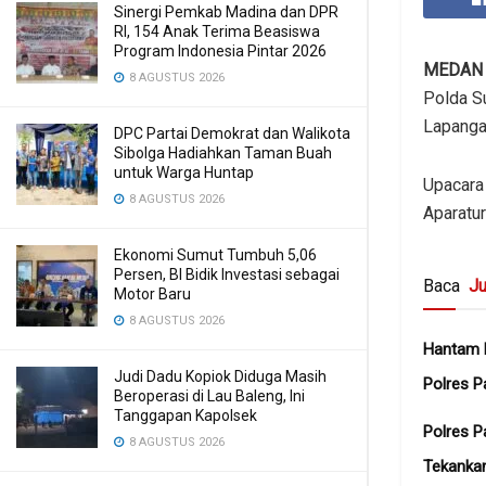
Sinergi Pemkab Madina dan DPR
RI, 154 Anak Terima Beasiswa
Program Indonesia Pintar 2026
MEDAN
8 AGUSTUS 2026
Polda S
Lapanga
DPC Partai Demokrat dan Walikota
Sibolga Hadiahkan Taman Buah
untuk Warga Huntap
Upacara 
8 AGUSTUS 2026
Aparatur
Ekonomi Sumut Tumbuh 5,06
Persen, BI Bidik Investasi sebagai
Baca
Ju
Motor Baru
8 AGUSTUS 2026
Hantam K
Judi Dadu Kopiok Diduga Masih
Polres 
Beroperasi di Lau Baleng, Ini
Tanggapan Kapolsek
Polres P
8 AGUSTUS 2026
Tekanka