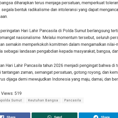
bangsa diharapkan terus menjaga persatuan, memperkuat tolerans
 segala bentuk radikalisme dan intoleransi yang dapat menganc
aan.
peringatan Hari Lahir Pancasila di Polda Sumut berlangsung tert
emangat nasionalisme. Melalui momentum tersebut, seluruh per
kan semakin memperkokoh komitmen dalam mengamalkan nilai-ni
la sebagai landasan pengabdian kepada masyarakat, bangsa, dan
an Hari Lahir Pancasila tahun 2026 menjadi pengingat bahwa di 
i tantangan zaman, semangat persatuan, gotong royong, dan ke
rus dijaga demi mewujudkan Indonesia yang maju, damai, dan ber
 Views:
519
apolda Sumut
Keutuhan Bangsa
Pancasila
Share
Send
Share