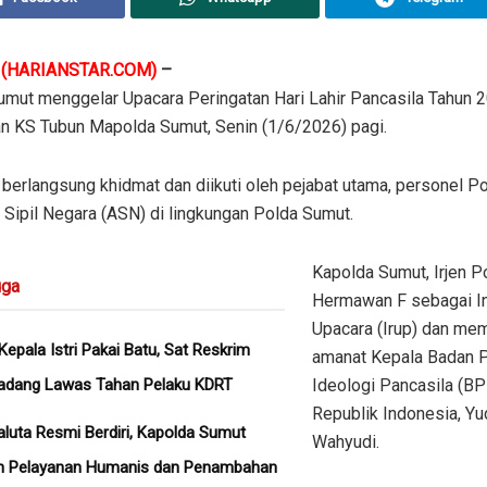
(HARIANSTAR.COM)
–
umut menggelar Upacara Peringatan Hari Lahir Pancasila Tahun 2
n KS Tubun Mapolda Sumut, Senin (1/6/2026) pagi.
berlangsung khidmat dan diikuti oleh pejabat utama, personel Po
 Sipil Negara (ASN) di lingkungan Polda Sumut.
Kapolda Sumut, Irjen P
ga
Hermawan F sebagai I
Upacara (Irup) dan me
epala Istri Pakai Batu, Sat Reskrim
amanat Kepala Badan 
Padang Lawas Tahan Pelaku KDRT
Ideologi Pancasila (BP
Republik Indonesia, Yu
aluta Resmi Berdiri, Kapolda Sumut
Wahyudi.
n Pelayanan Humanis dan Penambahan