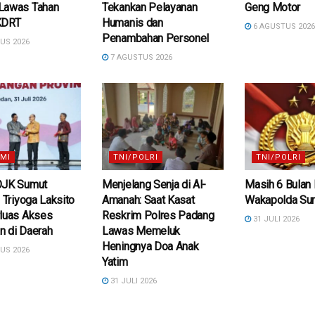
Lawas Tahan
Tekankan Pelayanan
Geng Motor
KDRT
Humanis dan
6 AGUSTUS 202
Penambahan Personel
US 2026
7 AGUSTUS 2026
MI
TNI/POLRI
TNI/POLRI
OJK Sumut
Menjelang Senja di Al-
Masih 6 Bulan 
, Triyoga Laksito
Amanah: Saat Kasat
Wakapolda Sum
rluas Akses
Reskrim Polres Padang
31 JULI 2026
n di Daerah
Lawas Memeluk
Heningnya Doa Anak
US 2026
Yatim
31 JULI 2026