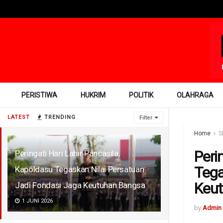
PERISTIWA
HUKRIM
POLITIK
OLAHRAGA
LATEST
TRENDING
Filter
Home
S
Peri
Peringati Hari Lahir Pancasila,
Tega
Kapoldasu Tegaskan Nilai Persatuan
Keu
Jadi Fondasi Jaga Keutuhan Bangsa
1 JUNI 2026
by
Admin