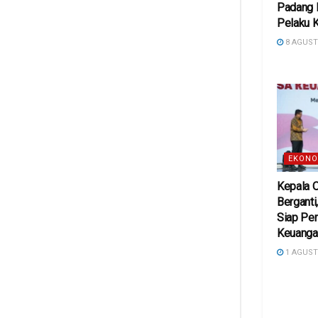
Padang 
Pelaku 
8 AGUST
EKONO
Kepala 
Berganti
Siap Pe
Keuanga
1 AGUST