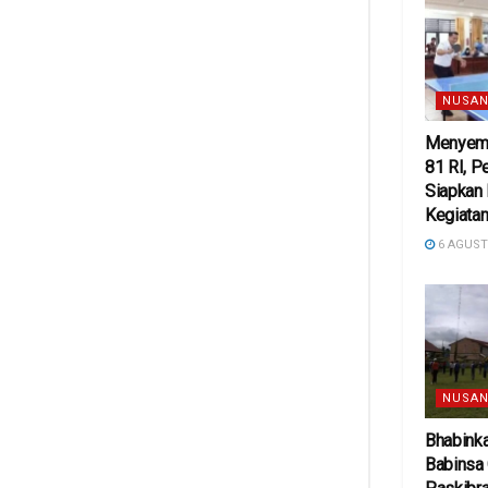
NUSAN
Menyema
81 RI, 
Siapkan
Kegiatan
6 AGUST
NUSAN
Bhabink
Babinsa