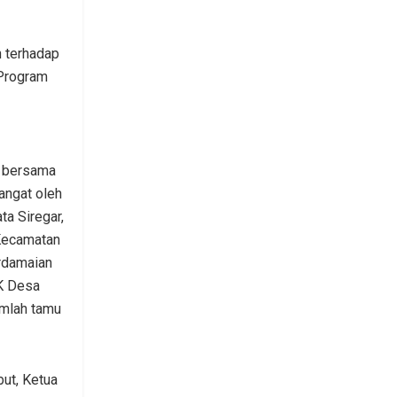
n terhadap
Program
n bersama
angat oleh
ta Siregar,
Kecamatan
erdamaian
K Desa
umlah tamu
ut, Ketua