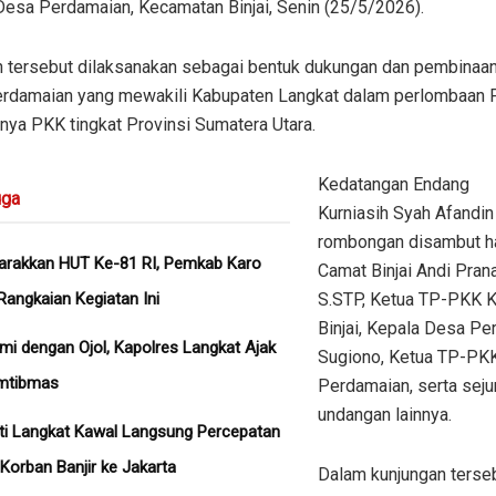
Desa Perdamaian, Kecamatan Binjai, Senin (25/5/2026).
n tersebut dilaksanakan sebagai bentuk dukungan dan pembinaa
rdamaian yang mewakili Kabupaten Langkat dalam perlombaan 
nya PKK tingkat Provinsi Sumatera Utara.
Kedatangan Endang
ga
Kurniasih Syah Afandi
rombongan disambut h
rakkan HUT Ke-81 RI, Pemkab Karo
Camat Binjai Andi Prana
Rangkaian Kegiatan Ini
S.STP, Ketua TP-PKK 
Binjai, Kepala Desa P
hmi dengan Ojol, Kapolres Langkat Ajak
Sugiono, Ketua TP-PK
mtibmas
Perdamaian, serta sej
undangan lainnya.
ati Langkat Kawal Langsung Percepatan
Korban Banjir ke Jakarta
Dalam kunjungan terseb