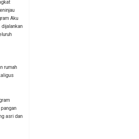
ngkat
ninjau
gram Aku
 dijalankan
eluruh
an rumah
aligus
ogram
 pangan
ng asri dan