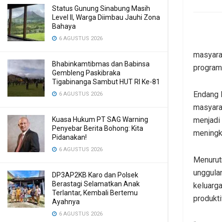
Status Gunung Sinabung Masih
Level II, Warga Diimbau Jauhi Zona
Bahaya
6 AGUSTUS 2026
masyara
Bhabinkamtibmas dan Babinsa
program 
Gembleng Paskibraka
Tigabinanga Sambut HUT RI Ke-81
Endang 
6 AGUSTUS 2026
masyara
menjadi
Kuasa Hukum PT SAG Warning
Penyebar Berita Bohong: Kita
meningk
Pidanakan!
6 AGUSTUS 2026
Menurut
unggula
DP3AP2KB Karo dan Polsek
Berastagi Selamatkan Anak
keluarga
Terlantar, Kembali Bertemu
produkti
Ayahnya
6 AGUSTUS 2026