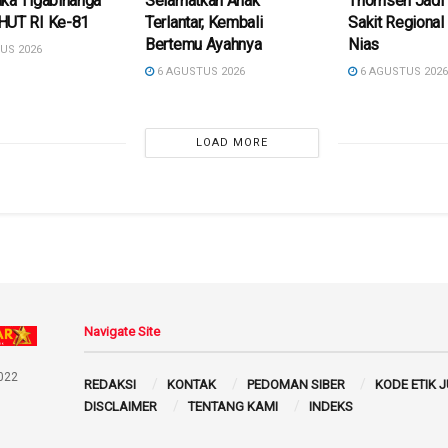
ka Tigabinanga
Selamatkan Anak
Thomsen Jadi
HUT RI Ke-81
Terlantar, Kembali
Sakit Regional
Bertemu Ayahnya
Nias
US 2026
6 AGUSTUS 2026
6 AGUSTUS 202
LOAD MORE
Navigate Site
022
REDAKSI
KONTAK
PEDOMAN SIBER
KODE ETIK 
DISCLAIMER
TENTANG KAMI
INDEKS