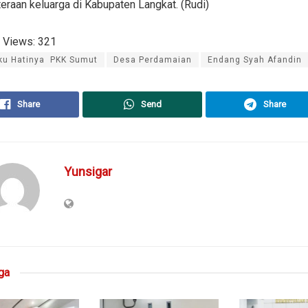
eraan keluarga di Kabupaten Langkat. (Rudi)
 Views:
321
ku Hatinya PKK Sumut
Desa Perdamaian
Endang Syah Afandin
Share
Send
Share
Yunsigar
ga