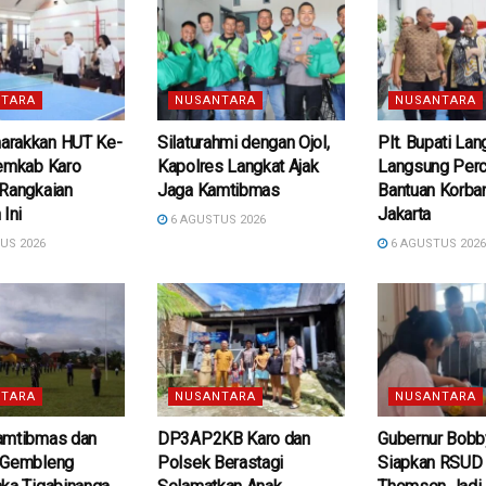
TARA
NUSANTARA
NUSANTARA
rakkan HUT Ke-
Silaturahmi dengan Ojol,
Plt. Bupati La
Pemkab Karo
Kapolres Langkat Ajak
Langsung Per
 Rangkaian
Jaga Kamtibmas
Bantuan Korban
 Ini
Jakarta
6 AGUSTUS 2026
US 2026
6 AGUSTUS 202
TARA
NUSANTARA
NUSANTARA
amtibmas dan
DP3AP2KB Karo dan
Gubernur Bobb
 Gembleng
Polsek Berastagi
Siapkan RSUD d