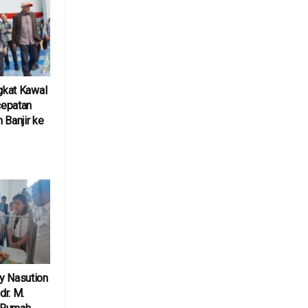
ngkat Kawal
cepatan
 Banjir ke
6
y Nasution
r. M.