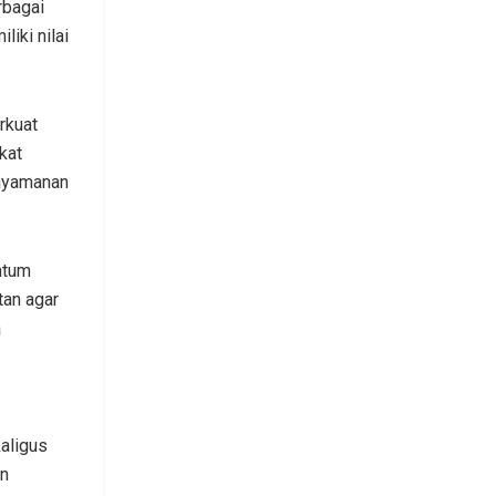
rbagai
iki nilai
rkuat
kat
enyamanan
ntum
tan agar
a
aligus
an