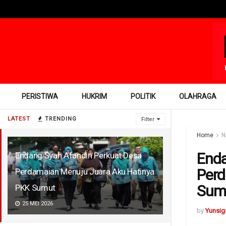
PERISTIWA
HUKRIM
POLITIK
OLAHRAGA
LATEST
TRENDING
Filter
Home
N
Enda
Endang Syah Afandin Perkuat Desa
Perd
Perdamaian Menuju Juara Aku Hatinya
Sum
PKK Sumut
25 MEI 2026
by
Yunsig