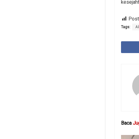
kesejaht
Post
Tags:
A
Baca
Ju