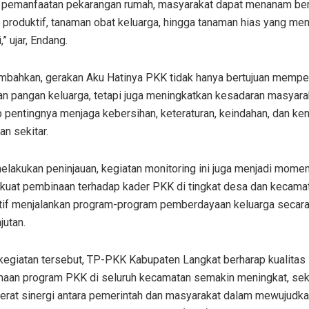
i pemanfaatan pekarangan rumah, masyarakat dapat menanam be
produktif, tanaman obat keluarga, hingga tanaman hias yang memil
” ujar, Endang.
mbahkan, gerakan Aku Hatinya PKK tidak hanya bertujuan mempe
an pangan keluarga, tetapi juga meningkatkan kesadaran masyara
p pentingnya menjaga kebersihan, keteraturan, keindahan, dan k
an sekitar.
elakukan peninjauan, kegiatan monitoring ini juga menjadi mome
uat pembinaan terhadap kader PKK di tingkat desa dan kecama
ktif menjalankan program-program pemberdayaan keluarga secar
jutan.
 kegiatan tersebut, TP-PKK Kabupaten Langkat berharap kualitas
naan program PKK di seluruh kecamatan semakin meningkat, sek
rat sinergi antara pemerintah dan masyarakat dalam mewujudk