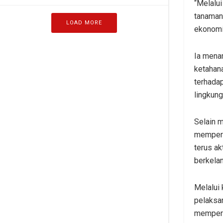
“Melalu
tanaman 
LOAD MORE
ekonomi,
Ia mena
ketahan
terhada
lingkung
Selain m
memperk
terus a
berkelan
Melalui
pelaksa
mempere