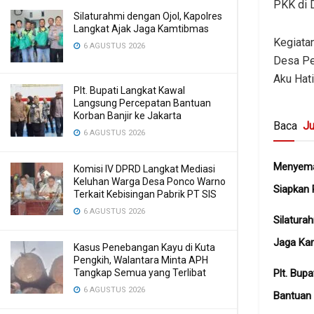
PKK di 
Silaturahmi dengan Ojol, Kapolres
Langkat Ajak Jaga Kamtibmas
Kegiata
6 AGUSTUS 2026
Desa Pe
Aku Hati
Plt. Bupati Langkat Kawal
Langsung Percepatan Bantuan
Korban Banjir ke Jakarta
Baca
Ju
6 AGUSTUS 2026
Menyema
Komisi IV DPRD Langkat Mediasi
Keluhan Warga Desa Ponco Warno
Siapkan 
Terkait Kebisingan Pabrik PT SIS
6 AGUSTUS 2026
Silatura
Jaga Ka
Kasus Penebangan Kayu di Kuta
Pengkih, Walantara Minta APH
Plt. Bup
Tangkap Semua yang Terlibat
6 AGUSTUS 2026
Bantuan 