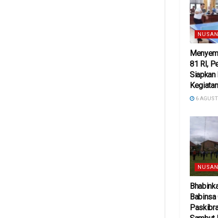
NUSAN
Menyema
81 RI, 
Siapkan
Kegiatan
6 AGUST
NUSAN
Bhabink
Babinsa
Paskibra