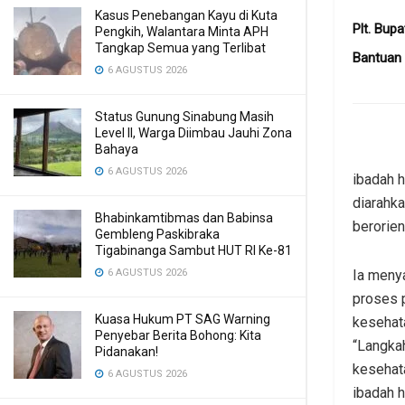
Kasus Penebangan Kayu di Kuta
Plt. Bup
Pengkih, Walantara Minta APH
Tangkap Semua yang Terlibat
Bantuan 
6 AGUSTUS 2026
Status Gunung Sinabung Masih
Level II, Warga Diimbau Jauhi Zona
Bahaya
6 AGUSTUS 2026
ibadah h
diarahka
Bhabinkamtibmas dan Babinsa
berorien
Gembleng Paskibraka
Tigabinanga Sambut HUT RI Ke-81
Ia meny
6 AGUSTUS 2026
proses 
Kuasa Hukum PT SAG Warning
kesehat
Penyebar Berita Bohong: Kita
“Langkah
Pidanakan!
kesehata
6 AGUSTUS 2026
ibadah h