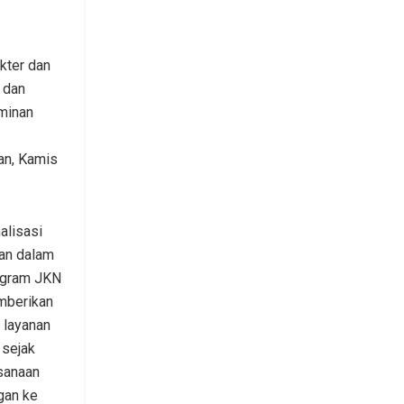
kter dan
 dan
minan
an, Kamis
alisasi
an dalam
ogram JKN
mberikan
 layanan
 sejak
ksanaan
gan ke