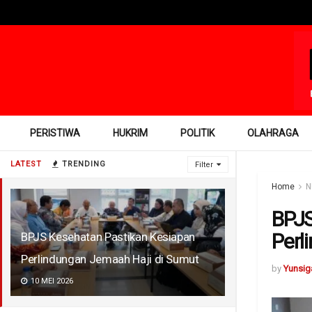
PERISTIWA
HUKRIM
POLITIK
OLAHRAGA
LATEST
TRENDING
Filter
Home
N
BPJS
Perl
BPJS Kesehatan Pastikan Kesiapan
Perlindungan Jemaah Haji di Sumut
by
Yunsig
10 MEI 2026