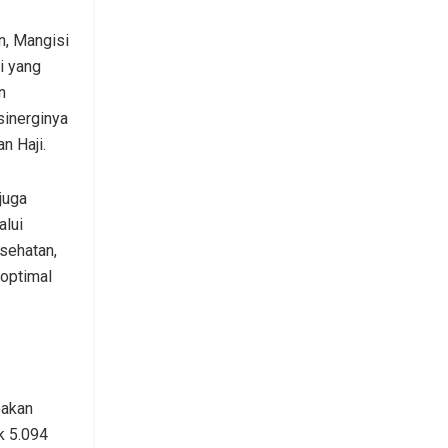
n, Mangisi
i yang
n
inerginya
n Haji.
juga
alui
sehatan,
optimal
pakan
k 5.094