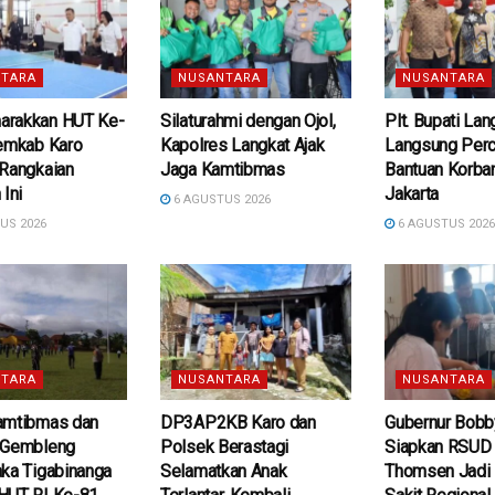
TARA
NUSANTARA
NUSANTARA
rakkan HUT Ke-
Silaturahmi dengan Ojol,
Plt. Bupati La
Pemkab Karo
Kapolres Langkat Ajak
Langsung Per
 Rangkaian
Jaga Kamtibmas
Bantuan Korban
 Ini
Jakarta
6 AGUSTUS 2026
US 2026
6 AGUSTUS 202
TARA
NUSANTARA
NUSANTARA
amtibmas dan
DP3AP2KB Karo dan
Gubernur Bobb
 Gembleng
Polsek Berastagi
Siapkan RSUD d
ka Tigabinanga
Selamatkan Anak
Thomsen Jadi