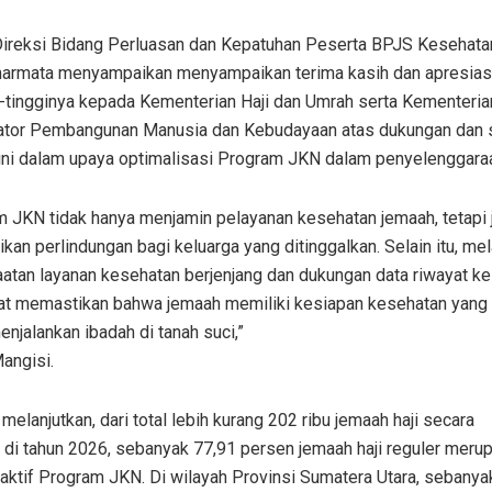
Direksi Bidang Perluasan dan Kepatuhan Peserta BPJS Kesehata
marmata menyampaikan menyampaikan terima kasih dan apresias
i-tingginya kepada Kementerian Haji dan Umrah serta Kementeria
ator Pembangunan Manusia dan Kebudayaan atas dukungan dan s
ini dalam upaya optimalisasi Program JKN dalam penyelenggaraa
m JKN tidak hanya menjamin pelayanan kesehatan jemaah, tetapi 
an perlindungan bagi keluarga yang ditinggalkan. Selain itu, mel
atan layanan kesehatan berjenjang dan dukungan data riwayat ke
pat memastikan bahwa jemaah memiliki kesiapan kesehatan yang 
njalankan ibadah di tanah suci,”
angisi.
melanjutkan, dari total lebih kurang 202 ribu jemaah haji secara
 di tahun 2026, sebanyak 77,91 persen jemaah haji reguler meru
aktif Program JKN. Di wilayah Provinsi Sumatera Utara, sebanya