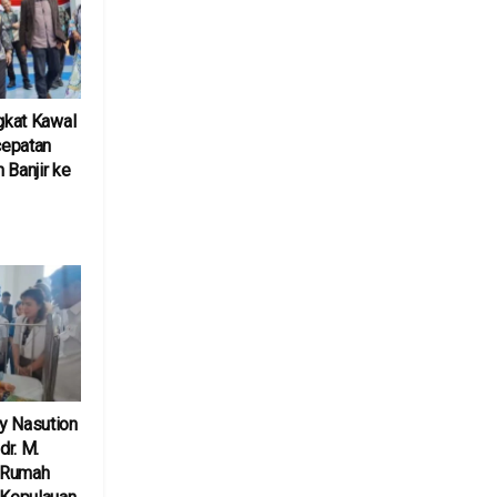
ngkat Kawal
cepatan
 Banjir ke
6
y Nasution
r. M.
 Rumah