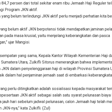
u 84,7 persen dari total sekitar enam ribu Jemaah Haji Reguler te
ngi Program JKN aktif.
yang belum terlindungi JKN aktif perlu menjadi perhatian kita b
yang belum aktif JKN berpotensi tidak mendapatkan jaminan pel
an pada masa krusial, yaitu menjelang keberangkatan dan pasca
an,” ujar Mangisi.
sempatan yang sama, Kepala Kantor Wilayah Kementerian Haji d
 Sumatera Utara, Zulkifli Sitorus menerangkan bahwa implement
 JKN dalam penyelenggaraan haji di wilayah Provinsi Sumatera U
aik dalam hal penjaminan jemaah saat di embarkasi keberangkata
ang perlu ditingkatkan adalah sosialisasi kepada masyarakat te
epesertaan JKN aktif sebagai salah satu syarat pelunasan biaya 
 jauh hari sebelum jadwal pelunasan, calon Jemaah haji telah m
n JKN-nya,” kata Zulkifli. (Zul)