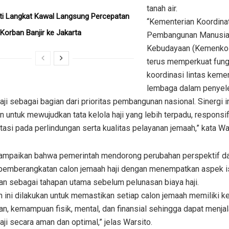
tanah air.
ati Langkat Kawal Langsung Percepatan
“Kementerian Koordina
Korban Banjir ke Jakarta
Pembangunan Manusia
Kebudayaan (Kemenk
terus memperkuat fung
koordinasi lintas keme
lembaga dalam penyel
aji sebagai bagian dari prioritas pembangunan nasional. Sinergi i
n untuk mewujudkan tata kelola haji yang lebih terpadu, responsif
tasi pada perlindungan serta kualitas pelayanan jemaah,” kata Wa
ampaikan bahwa pemerintah mendorong perubahan perspektif d
pemberangkatan calon jemaah haji dengan menempatkan aspek is
an sebagai tahapan utama sebelum pelunasan biaya haji.
 ini dilakukan untuk memastikan setiap calon jemaah memiliki k
n, kemampuan fisik, mental, dan finansial sehingga dapat menja
aji secara aman dan optimal,” jelas Warsito.