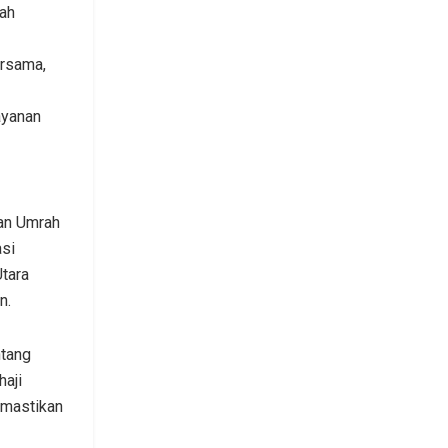
lah
ersama,
ayanan
an Umrah
asi
tara
n.
ntang
haji
emastikan