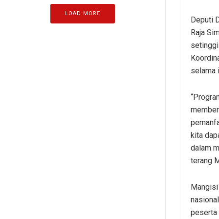
LOAD MORE
Deputi 
Raja Si
setingg
Koordin
selama 
“Progra
memberik
pemanfa
kita da
dalam me
terang M
Mangisi 
nasional
peserta 