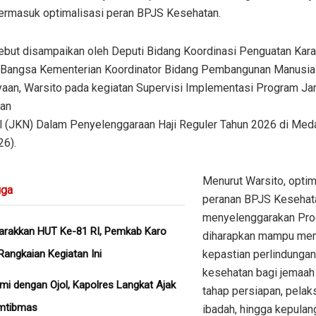
 termasuk optimalisasi peran BPJS Kesehatan.
sebut disampaikan oleh Deputi Bidang Koordinasi Penguatan Kara
ri Bangsa Kementerian Koordinator Bidang Pembangunan Manusia
aan, Warsito pada kegiatan Supervisi Implementasi Program Ja
an
l (JKN) Dalam Penyelenggaraan Haji Reguler Tahun 2026 di Med
26).
Menurut Warsito, optim
ga
peranan BPJS Kesehat
menyelenggarakan Pr
rakkan HUT Ke-81 RI, Pemkab Karo
diharapkan mampu me
Rangkaian Kegiatan Ini
kepastian perlindungan
kesehatan bagi jemaah
hmi dengan Ojol, Kapolres Langkat Ajak
tahap persiapan, pela
mtibmas
ibadah, hingga kepulan