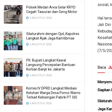
sosial,
Polsek Medan Area Gelar KRYD
Cegah Tawuran dan Geng Motor
Hal ter
6 AGUSTUS 2026
Jati Di
Kebuday
Silaturahmi dengan Ojol, Kapolres
Kesehat
Langkat Ajak Jaga Kamtibmas
Nasiona
6 AGUSTUS 2026
(7/5/20
Plt. Bupati Langkat Kawal
Langsung Percepatan Bantuan
Baca
Ju
Korban Banjir ke Jakarta
6 AGUSTUS 2026
Menyema
Komisi IV DPRD Langkat Mediasi
Siapkan 
Keluhan Warga Desa Ponco Warno
Terkait Kebisingan Pabrik PT SIS
Silatura
6 AGUSTUS 2026
Jaga Ka