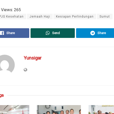
 Views:
265
PJS Kesehatan
Jemaah Haji
Kesiapan Perlindungan
Sumut
Share
Send
Share
Yunsigar
ga