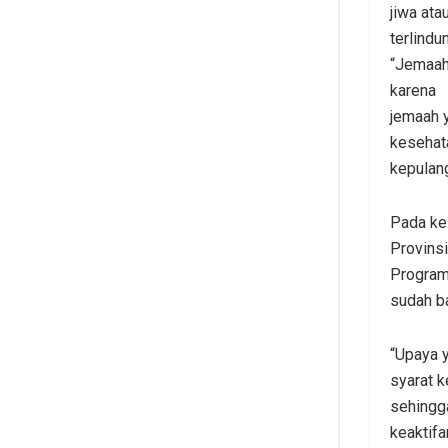
jiwa ata
terlindu
“Jemaah 
karena
jemaah 
kesehat
kepulang
Pada ke
Provinsi
Program
sudah b
“Upaya y
syarat k
sehingga
keaktifa