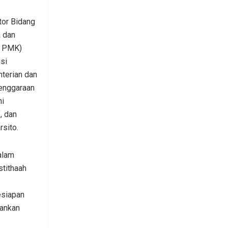
tor Bidang
 dan
o PMK)
si
nterian dan
enggaraan
ni
, dan
rsito.
alam
tithaah
esiapan
lankan