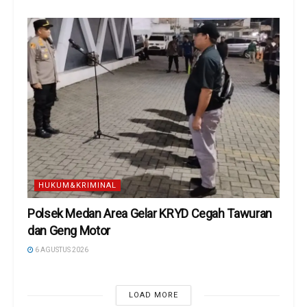
HUKUM&KRIMINAL
Polsek Medan Area Gelar KRYD Cegah Tawuran
dan Geng Motor
6 AGUSTUS 2026
LOAD MORE