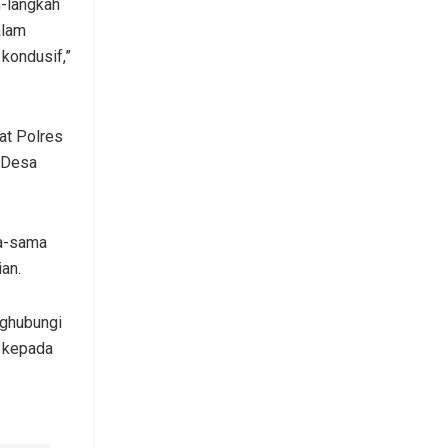
h-langkah
alam
kondusif,”
at Polres
i Desa
ma-sama
an.
nghubungi
i kepada