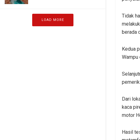
Tidak h
LOAD MORE
melakuk
berada d
Kedua p
Wampu d
Selanju
pemeriks
Dari lok
kaca pi
motor H
Hasil t