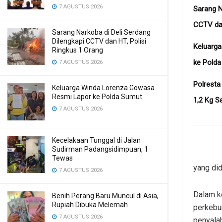
7 AGUSTUS 2026
Sarang N
CCTV dan
Sarang Narkoba di Deli Serdang
Dilengkapi CCTV dan HT, Polisi
Keluarg
Ringkus 1 Orang
ke Pold
7 AGUSTUS 2026
Polresta
Keluarga Winda Lorenza Gowasa
Resmi Lapor ke Polda Sumut
1,2 Kg S
7 AGUSTUS 2026
Kecelakaan Tunggal di Jalan
Sudirman Padangsidimpuan, 1
Tewas
yang did
7 AGUSTUS 2026
Dalam k
Benih Perang Baru Muncul di Asia,
Rupiah Dibuka Melemah
perkebu
7 AGUSTUS 2026
penyalah