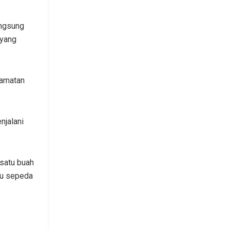
angsung
 yang
camatan
njalani
 satu buah
tu sepeda