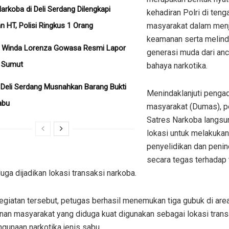
arkoba di Deli Serdang Dilengkapi
kehadiran Polri di teng
 HT, Polisi Ringkus 1 Orang
masyarakat dalam men
keamanan serta melind
a Winda Lorenza Gowasa Resmi Lapor
generasi muda dari an
a Sumut
bahaya narkotika.
 Deli Serdang Musnahkan Barang Bukti
Menindaklanjuti penga
abu
masyarakat (Dumas), p
Satres Narkoba langsun
lokasi untuk melakukan
penyelidikan dan peni
secara tegas terhadap
uga dijadikan lokasi transaksi narkoba.
egiatan tersebut, petugas berhasil menemukan tiga gubuk di are
nan masyarakat yang diduga kuat digunakan sebagai lokasi trans
gunaan narkotika jenis sabu.