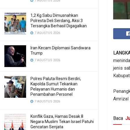
7 AGUSTUS 2026
1,2 Kg Sabu Dimusnahkan
Polresta Deli Serdang, Aksi 3
Tersangka Berhasil Digagalkan
7 AGUSTUS 2026
Iran Kecam Diplomasi Sandiwara
LANGK
Trump
menindak
7 AGUSTUS 2026
jenis sa
Kabupat
Polres Paluta Resmi Berdiri,
Kapolda Sumut Tekankan
Pelayanan Humanis dan
Penangk
Penambahan Personel
Amrizal
7 AGUSTUS 2026
Konflik Gaza, Hamas Desak 8
Baca
Ju
Negara Muslim Tekan Israel Patuhi
Gencatan Senjata