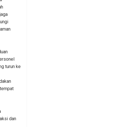
ah
jaga
ungi
caman
duan
ersonel
g turun ke
ndakan
 tempat
a
aksi dan