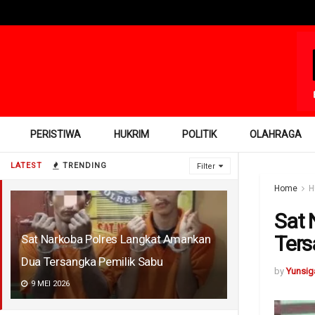
PERISTIWA
HUKRIM
POLITIK
OLAHRAGA
LATEST
TRENDING
Filter
Home
H
Sat 
Ters
Sat Narkoba Polres Langkat Amankan
Dua Tersangka Pemilik Sabu
by
Yunsig
9 MEI 2026