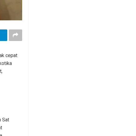
ak cepat
kotika
t,
n Sat
t
a