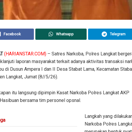
Facebook
Whatsapp
Telegram
AT
(HARIANSTAR.COM)
– Satres Narkoba, Polres Langkat berger
lanjuti laporan masyarakat terkait adanya aktivitas transaksi nar
bu di Dusun Ampera I dan II Desa Stabat Lama, Kecamatan Staba
en Langkat, Jumat (8//5/26).
apan itu langsung dipimpin Kasat Narkoba Polres Langkat AKP
 Hasibuan bersama tim personel opsnal.
Langkah yang dilakuka
ga
Narkoba Polres Langka
merupakan bentuk nyat