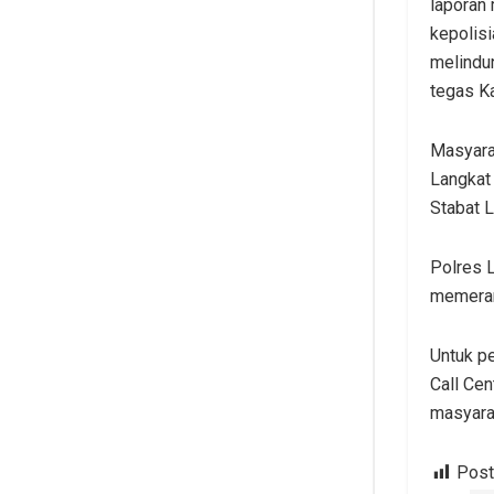
laporan 
kepolisi
melindu
tegas K
Masyara
Langkat 
Stabat 
Polres 
memeran
Untuk p
Call Cen
masyara
Post