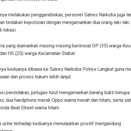
anya melakukan penggerebekan, personel Satres Narkoba juga l
an tindakan kepolisian dengan mengamankan dua orang laki-laki
i lokasi.
ria yang diamankan masing-masing berinisial DP (35) warga Ke
an HS (20) warga Kecamatan Stabat.
tnya keduanya dibawa ke Satres Narkoba Polres Langkat guna me
aan dan proses hukum lebih lanjut.
asi penindakan, petugas turut mengamankan barang bukti berupa
rex, dua handphone merek Oppo warna merah dan hitam, serta sa
onda Beat Street warna hitam.
es urine terhadap keduanya menunjukkan positif mengandung