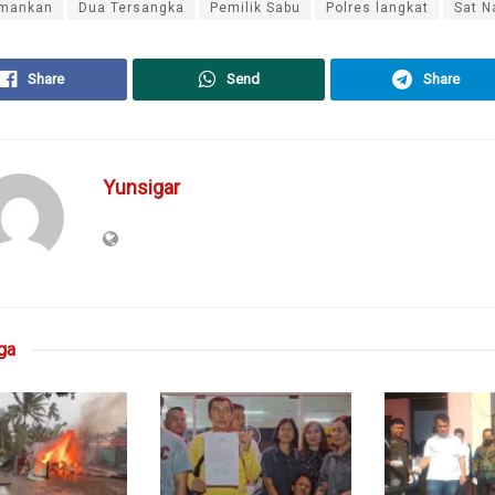
mankan
Dua Tersangka
Pemilik Sabu
Polres langkat
Sat N
Share
Send
Share
Yunsigar
ga