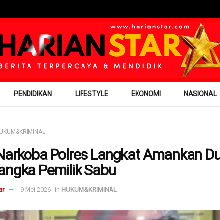
PENDIDIKAN
LIFESTYLE
EKONOMI
NASIONAL
UKUM&KRIMINAL
Narkoba Polres Langkat Amankan D
angka Pemilik Sabu
ar
9 Mei 2026
in
HUKUM&KRIMINAL