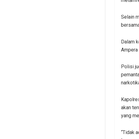
metamfe
Selain 
bersama
Dalam k
Ampera 
Polisi j
pemanta
narkotik
Kapolre
akan ter
yang me
“Tidak a