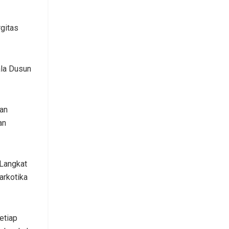
gitas
ala Dusun
kan
an
Langkat
arkotika
etiap