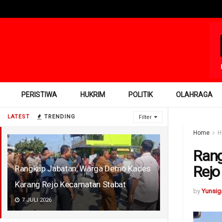
PERISTIWA
HUKRIM
POLITIK
OLAHRAGA
LATEST
TRENDING
Filter
Home
H
Rang
Rejo
Rangkap Jabatan, Warga Demo Kades
Karang Rejo Kecamatan Stabat
by
Yunsig
7 JULI 2026