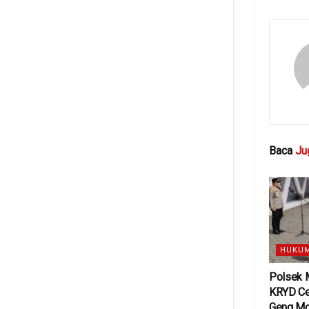
Baca
Ju
HUKUM
Polsek 
KRYD Ce
Geng Mo