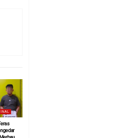
INAL
Teras
engedar
 Merbau