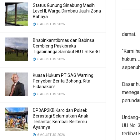
Status Gunung Sinabung Masih
Level II, Warga Diimbau Jauhi Zona
Bahaya
6 AGUSTUS 2026
damai.
Bhabinkamtibmas dan Babinsa
Gembleng Paskibraka
“Kami h
Tigabinanga Sambut HUT RI Ke-81
hukum. 
6 AGUSTUS 2026
sepenuhn
Kuasa Hukum PT SAG Warning
Penyebar Berita Bohong: Kita
Dasar h
Pidanakan!
menegask
6 AGUSTUS 2026
perunda
DP3AP2KB Karo dan Polsek
Berastagi Selamatkan Anak
Undang-
Terlantar, Kembali Bertemu
UU No. 3
Ayahnya
terlibat
6 AGUSTUS 2026