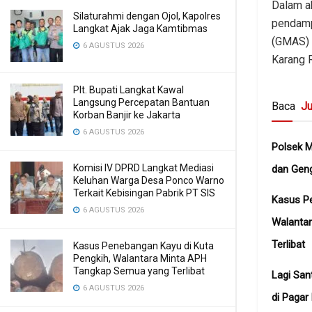
Dalam a
Silaturahmi dengan Ojol, Kapolres
pendamp
Langkat Ajak Jaga Kamtibmas
(GMAS) 
6 AGUSTUS 2026
Karang R
Plt. Bupati Langkat Kawal
Langsung Percepatan Bantuan
Baca
Ju
Korban Banjir ke Jakarta
6 AGUSTUS 2026
Polsek 
Komisi IV DPRD Langkat Mediasi
dan Gen
Keluhan Warga Desa Ponco Warno
Terkait Kebisingan Pabrik PT SIS
Kasus Pe
6 AGUSTUS 2026
Walanta
Terlibat
Kasus Penebangan Kayu di Kuta
Pengkih, Walantara Minta APH
Tangkap Semua yang Terlibat
Lagi San
6 AGUSTUS 2026
di Pagar