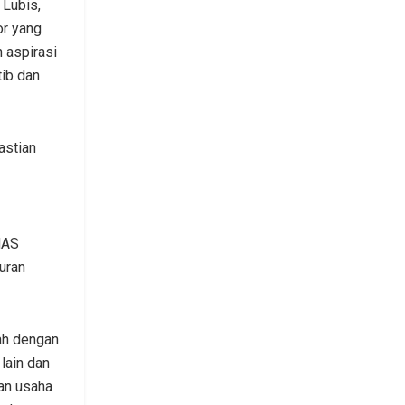
Lubis,
or yang
aspirasi
tib dan
astian
MAS
uran
ah dengan
lain dan
dan usaha