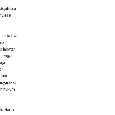
Sejahtera
r Desa
 kuat bahwa
jo
p jabatan
 dengan
rja
di
 Indo
masyarakat
an hukum
kretaris