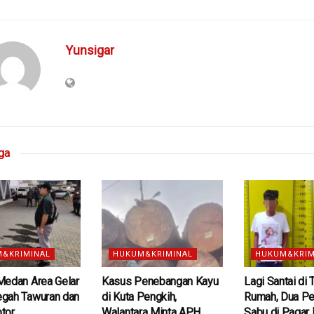
Yunsigar
ga
&KRIMINAL
HUKUM&KRIMINAL
HUKUM&KRIM
Medan Area Gelar
Kasus Penebangan Kayu
Lagi Santai di 
gah Tawuran dan
di Kuta Pengkih,
Rumah, Dua P
tor
Walantara Minta APH
Sabu di Pagar