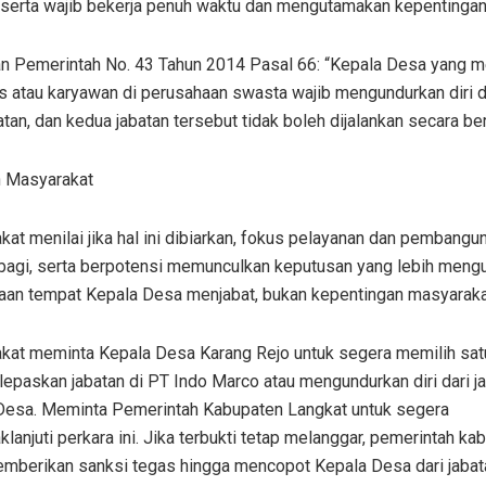
 serta wajib bekerja penuh waktu dan mengutamakan kepentingan
an Pemerintah No. 43 Tahun 2014 Pasal 66: “Kepala Desa yang m
 atau karyawan di perusahaan swasta wajib mengundurkan diri d
atan, dan kedua jabatan tersebut tidak boleh dijalankan secara b
n Masyarakat
at menilai jika hal ini dibiarkan, fokus pelayanan dan pembangu
rbagi, serta berpotensi memunculkan keputusan yang lebih meng
aan tempat Kepala Desa menjabat, bukan kepentingan masyarakat
kat meminta Kepala Desa Karang Rejo untuk segera memilih satu
lepaskan jabatan di PT Indo Marco atau mengundurkan diri dari j
Desa. Meminta Pemerintah Kabupaten Langkat untuk segera
lanjuti perkara ini. Jika terbukti tetap melanggar, pemerintah ka
emberikan sanksi tegas hingga mencopot Kepala Desa dari jabat