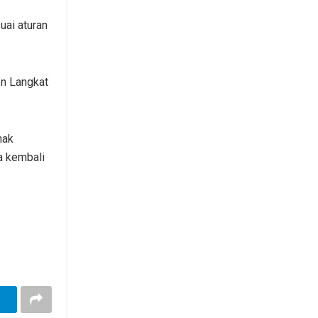
uai aturan
en Langkat
hak
a kembali