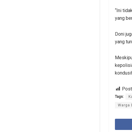
“Ini tid
yang ber
Doni ju
yang tu
Meskipun
kepolis
kondusif
Post
Tags:
K
Warga