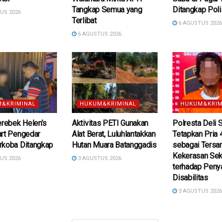
Tangkap Semua yang
Ditangkap Poli
US 2026
Terlibat
6 AGUSTUS 202
6 AGUSTUS 2026
&KRIMINAL
HUKUM&KRIMINAL
HUKUM&KRIM
erebek Helen’s
Aktivitas PETI Gunakan
Polresta Deli 
art Pengedar
Alat Berat, Luluhlantakkan
Tetapkan Pria 
rkoba Ditangkap
Hutan Muara Batanggadis
sebagai Tersa
Kekerasan Sek
US 2026
3 AGUSTUS 2026
terhadap Peny
Disabilitas
3 AGUSTUS 202