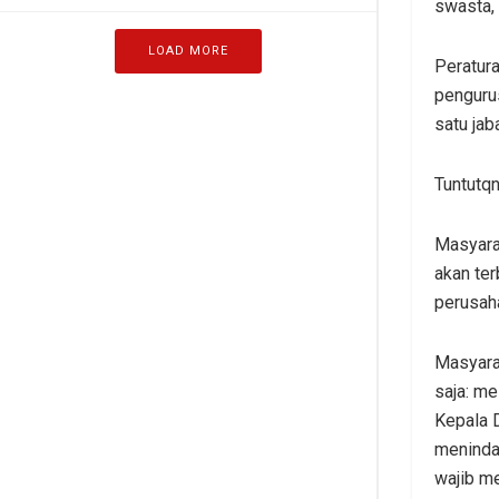
swasta,
LOAD MORE
Peratur
pengurus
satu jab
Tuntutq
Masyarak
akan te
perusah
Masyara
saja: me
Kepala 
menindak
wajib m