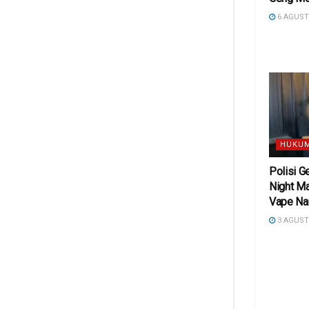
6 AGUST
HUKUM
Polisi G
Night M
Vape Na
3 AGUST