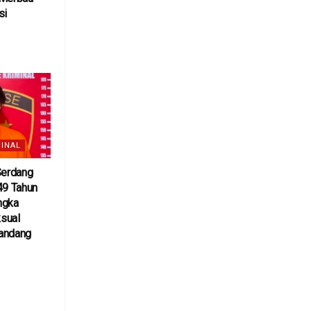
si
6
INAL
Serdang
49 Tahun
ngka
sual
andang
6