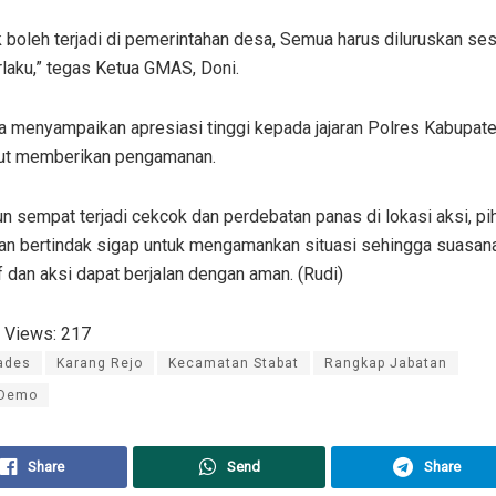
ak boleh terjadi di pemerintahan desa, Semua harus diluruskan ses
laku,” tegas Ketua GMAS, Doni.
ga menyampaikan apresiasi tinggi kepada jajaran Polres Kabupat
rut memberikan pengamanan.
 sempat terjadi cekcok dan perdebatan panas di lokasi aksi, pi
ian bertindak sigap untuk mengamankan situasi sehingga suasan
 dan aksi dapat berjalan dengan aman. (Rudi)
 Views:
217
ades
Karang Rejo
Kecamatan Stabat
Rangkap Jabatan
 Demo
Share
Send
Share