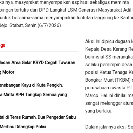
ksinya, masyarakat menyampaikan aspirasi sekaligus meminta
ingan tertulis dari DPD Langkat LSM Generasi Masyarakat Adil 
untuk bersama-sama menyampaikan tuntutan langsung ke Kanto
ejo. Stabat, Senin (6/7/2026).
Aksi ini dipicu dugaan
ga
Kepala Desa Karang Re
berinisial SS merangka
Medan Area Gelar KRYD Cegah Tawuran
selaku pemimpin desa
g Motor
posisi Ketua Tenaga Ke
Bongkar Muat (TKBM) 
nebangan Kayu di Kuta Pengkih,
perusahaan swasta PT
ra Minta APH Tangkap Semua yang
Marco. Hal ini dinilai 
sangat melanggar atur
yang berlaku.
tai di Teras Rumah, Dua Pengedar Sabu
 Merbau Ditangkap Polisi
Dalam jalannya aksi, Se