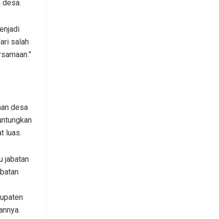
 desa.
enjadi
ari salah
ersamaan.”
nan desa
untungkan
 luas.
 jabatan
abatan
bupaten
annya.