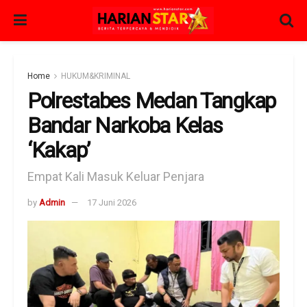
Home
HUKUM&KRIMINAL
Polrestabes Medan Tangkap
Bandar Narkoba Kelas
‘Kakap’
Empat Kali Masuk Keluar Penjara
by
Admin
17 Juni 2026