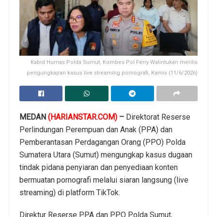
Kabid Humas Polda Sumut, Kombes Pol Ferry Walintukan merilis
pengungkapan kasus live streaming pornografi, Kamis (11/6/2026)
MEDAN
(HARIANSTAR.COM)
–
Direktorat Reserse
Perlindungan Perempuan dan Anak (PPA) dan
Pemberantasan Perdagangan Orang (PPO) Polda
Sumatera Utara (Sumut) mengungkap kasus dugaan
tindak pidana penyiaran dan penyediaan konten
bermuatan pornografi melalui siaran langsung (live
streaming) di platform TikTok.
Direktur Reserse PPA dan PPO Polda Sumut,