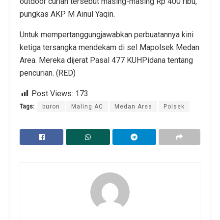
outdoor curian tersebut masing-masing Rp 400 ribu,”
pungkas AKP M Ainul Yaqin.
Untuk mempertanggungjawabkan perbuatannya kini
ketiga tersangka mendekam di sel Mapolsek Medan
Area. Mereka dijerat Pasal 477 KUHPidana tentang
pencurian. (RED)
Post Views:
173
Tags:
buron
Maling AC
Medan Area
Polsek