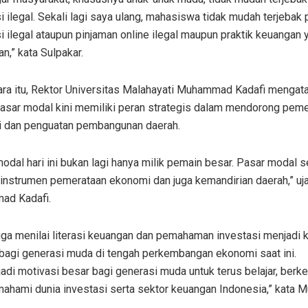
i ilegal. Sekali lagi saya ulang, mahasiswa tidak mudah terjebak
i ilegal ataupun pinjaman online ilegal maupun praktik keuangan 
n,” kata Sulpakar.
ra itu, Rektor Universitas Malahayati Muhammad Kadafi mengat
asar modal kini memiliki peran strategis dalam mendorong pem
 dan penguatan pembangunan daerah.
odal hari ini bukan lagi hanya milik pemain besar. Pasar modal 
instrumen pemerataan ekonomi dan juga kemandirian daerah,” uja
d Kadafi.
uga menilai literasi keuangan dan pemahaman investasi menjadi 
 bagi generasi muda di tengah perkembangan ekonomi saat ini.
jadi motivasi besar bagi generasi muda untuk terus belajar, ber
ahami dunia investasi serta sektor keuangan Indonesia,” kata