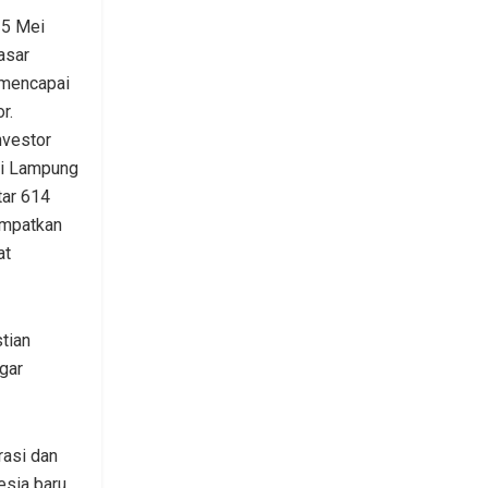
 5 Mei
asar
 mencapai
r.
nvestor
si Lampung
tar 614
empatkan
at
tian
gar
rasi dan
esia baru