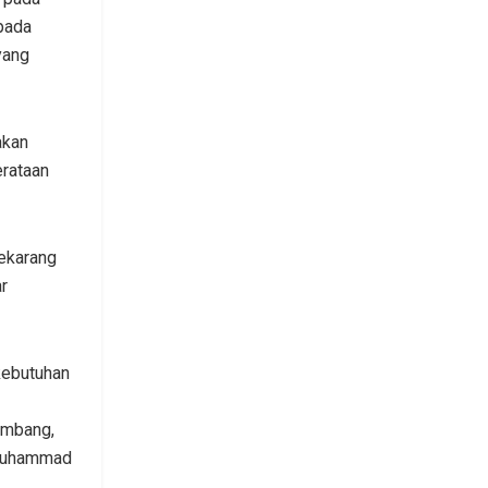
 pada
yang
akan
erataan
sekarang
r
kebutuhan
kembang,
 Muhammad