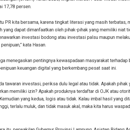
i 17,78 persen.
tu PR kita bersama, karena tingkat literasi yang masih terbatas,
h yang dapat dimanfaatkan oleh pihak-pihak yang memiliki niat ti
enawarkan investasi bodong atau investasi palsu maupun melak
 penipuan,” kata Hasan.
uga menegaskan pentingnya kewaspadaan masyarakat terhadap 
enipuan keuangan digital yang berkembang pesat saat ini.
da tawaran investasi, periksa dulu legal atau tidak. Apakah pihak
an memiliki izin? Apakah produknya terdaftar di OJK atau otori
 Kemudian yang kedua, logis atau tidak. Kalau imbal hasil yang di
tinggi, terlalu muluk, dan tidak masuk akal, maka kita harus waspada
a itu, perwakilan Gubernur Provinsi Lampung, Asisten Bidang A