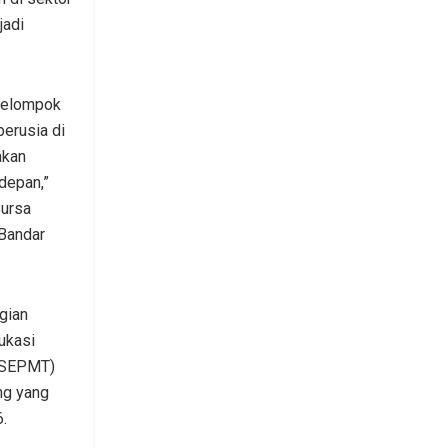
jadi
 kelompok
berusia di
akan
depan,”
Bursa
 Bandar
gian
ukasi
(SEPMT)
ng yang
.