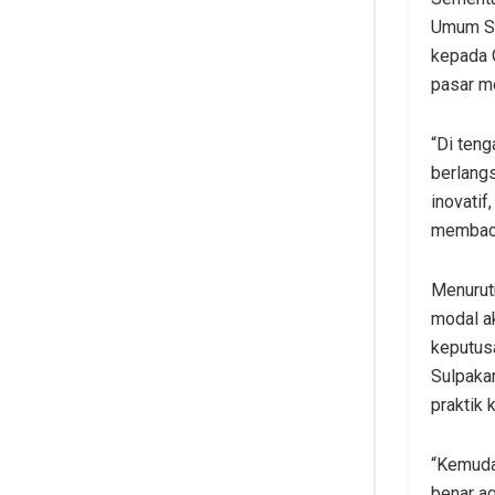
Umum Se
kepada 
pasar m
“Di ten
berlang
inovatif
membaca
Menurut
modal a
keputusa
Sulpaka
praktik
“Kemuda
benar a