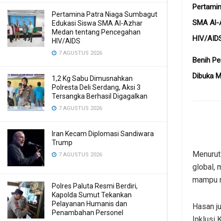
Pertamin
Pertamina Patra Niaga Sumbagut
SMA Al-
Edukasi Siswa SMA Al-Azhar
Medan tentang Pencegahan
HIV/AID
HIV/AIDS
7 AGUSTUS 2026
Benih Pe
Dibuka 
1,2 Kg Sabu Dimusnahkan
Polresta Deli Serdang, Aksi 3
Tersangka Berhasil Digagalkan
7 AGUSTUS 2026
Iran Kecam Diplomasi Sandiwara
Trump
Menurut 
7 AGUSTUS 2026
global,
mampu m
Polres Paluta Resmi Berdiri,
Kapolda Sumut Tekankan
Pelayanan Humanis dan
Hasan j
Penambahan Personel
Inklusi 