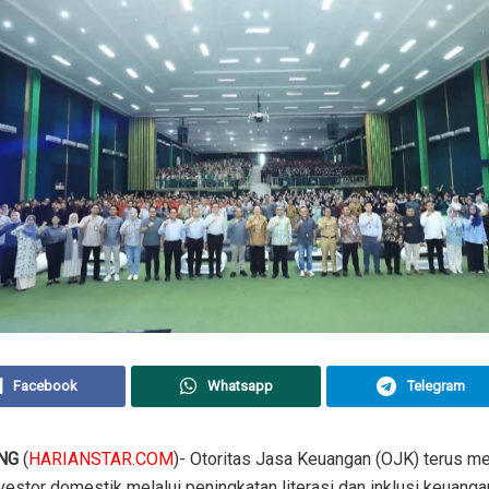
Facebook
Whatsapp
Telegram
NG
(
HARIANSTAR.COM
)- Otoritas Jasa Keuangan (OJK) terus 
vestor domestik melalui peningkatan literasi dan inklusi keuanga