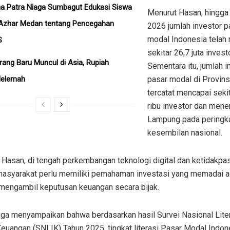
a Patra Niaga Sumbagut Edukasi Siswa
Menurut Hasan, hingga
Azhar Medan tentang Pencegahan
2026 jumlah investor p
modal Indonesia telah
S
sekitar 26,7 juta investo
rang Baru Muncul di Asia, Rupiah
Sementara itu, jumlah i
Melemah
pasar modal di Provin
tercatat mencapai seki
ribu investor dan men
Lampung pada peringk
kesembilan nasional.
Hasan, di tengah perkembangan teknologi digital dan ketidakpas
 masyarakat perlu memiliki pemahaman investasi yang memadai a
engambil keputusan keuangan secara bijak.
uga menyampaikan bahwa berdasarkan hasil Survei Nasional Lite
Keuangan (SNLIK) Tahun 2025, tingkat literasi Pasar Modal Indon