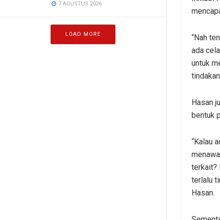
7 AGUSTUS 2026
mencapa
LOAD MORE
“Nah ten
ada cela
untuk m
tindakan
Hasan j
bentuk p
“Kalau a
menawark
terkait?
terlalu 
Hasan.
Sementar