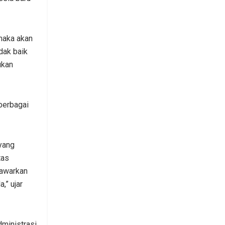
 maka akan
dak baik
ukan
berbagai
 yang
tas
tawarkan
,” ujar
dministrasi