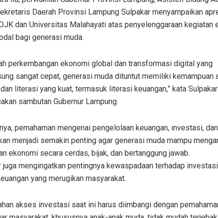
kretaris Daerah Provinsi Lampung Sulpakar menyampaikan apre
OJK dan Universitas Malahayati atas penyelenggaraan kegiatan 
odal bagi generasi muda.
gah perkembangan ekonomi global dan transformasi digital yang
sung sangat cepat, generasi muda dituntut memiliki kemampuan a
, dan literasi yang kuat, termasuk literasi keuangan,” kata Sulpakar
kan sambutan Gubernur Lampung.
nya, pemahaman mengenai pengelolaan keuangan, investasi, dan
kan menjadi semakin penting agar generasi muda mampu menga
n ekonomi secara cerdas, bijak, dan bertanggung jawab.
r juga mengingatkan pentingnya kewaspadaan terhadap investasi 
 keuangan yang merugikan masyarakat.
han akses investasi saat ini harus diimbangi dengan pemahama
gar masyarakat, khususnya anak-anak muda, tidak mudah terjeba