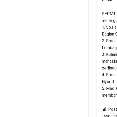
SEPMT 2
menarget
1. Sosi
Bagian S
2. Sosia
Lembaga
3. Kuli
mahasisw
perlindu
4. Sosi
Hybrid.
5. Medi
membaha
Post
Tags:
b