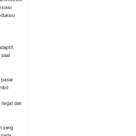
siasi
edukasi
daptif,
 saat
 pasar
mbil
ilegal dan
n yang
k pada