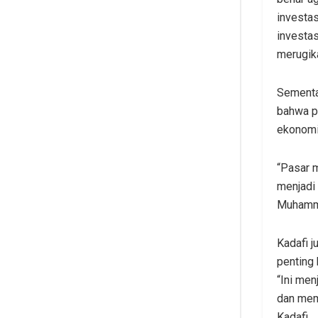
investas
investas
merugika
Sementa
bahwa p
ekonomi
“Pasar m
menjadi 
Muhamma
Kadafi j
penting
“Ini men
dan mem
Kadafi.