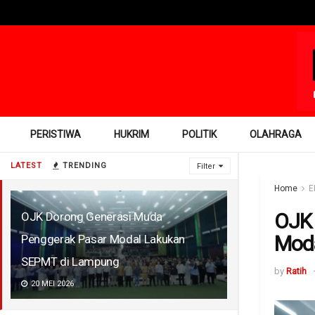
PERISTIWA
HUKRIM
POLITIK
OLAHRAGA
LATEST
TRENDING
Filter
Home
E
OJK 
OJK Dorong Generasi Muda
Moda
Penggerak Pasar Modal Lakukan
SEPMT di Lampung
by
Ratih
20 MEI 2026