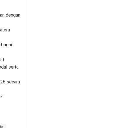
tan dengan
atera
rbagai
00
dal serta
026 secara
uk
da