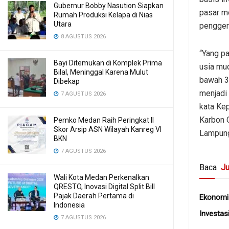
Gubernur Bobby Nasution Siapkan
pasar m
Rumah Produksi Kelapa di Nias
Utara
pengger
8 AGUSTUS 2026
“Yang p
Bayi Ditemukan di Komplek Prima
usia mud
Bilal, Meninggal Karena Mulut
bawah 3
Dibekap
menjadi
7 AGUSTUS 2026
kata Ke
Karbon 
Pemko Medan Raih Peringkat II
Skor Arsip ASN Wilayah Kanreg VI
Lampung
BKN
7 AGUSTUS 2026
Baca
Ju
Wali Kota Medan Perkenalkan
QRESTO, Inovasi Digital Split Bill
Pajak Daerah Pertama di
Ekonomi 
Indonesia
Investas
7 AGUSTUS 2026