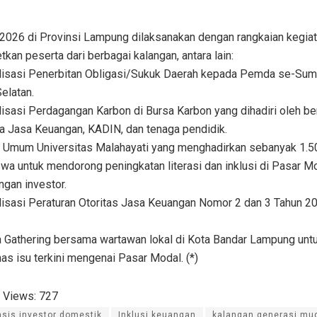
026 di Provinsi Lampung dilaksanakan dengan rangkaian kegia
kan peserta dari berbagai kalangan, antara lain:
alisasi Penerbitan Obligasi/Sukuk Daerah kepada Pemda se-Sum
elatan.
lisasi Perdagangan Karbon di Bursa Karbon yang dihadiri oleh be
 Jasa Keuangan, KADIN, dan tenaga pendidik.
ah Umum Universitas Malahayati yang menghadirkan sebanyak 1.5
a untuk mendorong peningkatan literasi dan inklusi di Pasar Mo
ngan investor.
alisasi Peraturan Otoritas Jasa Keuangan Nomor 2 dan 3 Tahun 2
a Gathering bersama wartawan lokal di Kota Bandar Lampung unt
s isu terkini mengenai Pasar Modal. (*)
 Views:
727
asis investor domestik
Inklusi keuangan
kalangan generasi mu