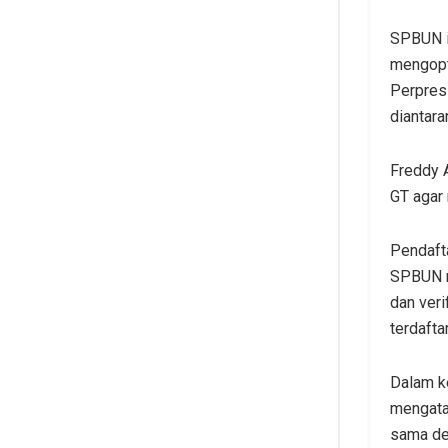
SPBUN i
mengopt
Perpres
diantara
Freddy 
GT agar
Pendaft
SPBUN m
dan veri
terdaftar
Dalam k
mengata
sama de