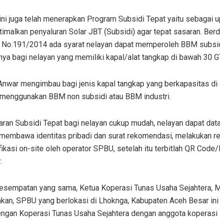
ni juga telah menerapkan Program Subsidi Tepat yaitu sebagai 
imalkan penyaluran Solar JBT (Subsidi) agar tepat sasaran. Ber
 No.191/2014 ada syarat nelayan dapat memperoleh BBM subsi
nya bagi nelayan yang memiliki kapal/alat tangkap di bawah 30 G
Anwar mengimbau bagi jenis kapal tangkap yang berkapasitas di 
 menggunakan BBM non subsidi atau BBM industri.
aran Subsidi Tepat bagi nelayan cukup mudah, nelayan dapat dat
embawa identitas pribadi dan surat rekomendasi, melakukan re
fikasi on-site oleh operator SPBU, setelah itu terbitlah QR Code
.
esempatan yang sama, Ketua Koperasi Tunas Usaha Sejahtera, M
kan, SPBU yang berlokasi di Lhoknga, Kabupaten Aceh Besar ini
ngan Koperasi Tunas Usaha Sejahtera dengan anggota koperasi s