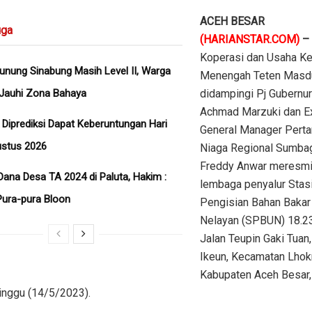
ACEH BESAR
ga
(HARIANSTAR.COM)
–
Koperasi dan Usaha Ke
unung Sinabung Masih Level II, Warga
Menengah Teten Masd
 Jauhi Zona Bahaya
didampingi Pj Gubernur
Achmad Marzuki dan E
 Diprediksi Dapat Keberuntungan Hari
General Manager Perta
gustus 2026
Niaga Regional Sumbag
Freddy Anwar meresm
Dana Desa TA 2024 di Paluta, Hakim :
lembaga penyalur Stas
ura-pura Bloon
Pengisian Bahan Baka
Nelayan (SPBUN) 18.23
Jalan Teupin Gaki Tuan
Ikeun, Kecamatan Lhok
Kabupaten Aceh Besar,
inggu (14/5/2023).