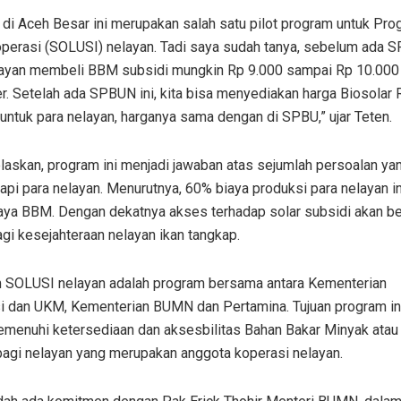
di Aceh Besar ini merupakan salah satu pilot program untuk Pro
operasi (SOLUSI) nelayan. Tadi saya sudah tanya, sebelum ada S
layan membeli BBM subsidi mungkin Rp 9.000 sampai Rp 10.000 
. Setelah ada SPBUN ini, kita bisa menyediakan harga Biosolar 
r untuk para nelayan, harganya sama dengan di SPBU,” ujar Teten.
laskan, program ini menjadi jawaban atas sejumlah persoalan y
dapi para nelayan. Menurutnya, 60% biaya produksi para nelayan in
iaya BBM. Dengan dekatnya akses terhadap solar subsidi akan 
gi kesejahteraan nelayan ikan tangkap.
 SOLUSI nelayan adalah program bersama antara Kementerian
i dan UKM, Kementerian BUMN dan Pertamina. Tujuan program in
emenuhi ketersediaan dan aksesbilitas Bahan Bakar Minyak atau
bagi nelayan yang merupakan anggota koperasi nelayan.