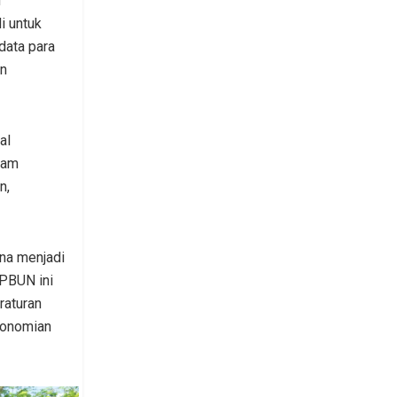
m
i untuk
data para
an
al
ram
n,
na menjadi
SPBUN ini
raturan
konomian