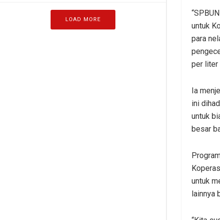
“SPBUN 
LOAD MORE
untuk K
para ne
pengecer
per lite
Ia menje
ini diha
untuk b
besar ba
Program
Koperas
untuk m
lainnya 