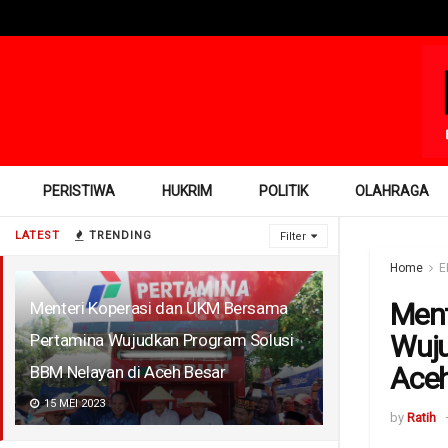
PERISTIWA
HUKRIM
POLITIK
OLAHRAGA
LATEST
TRENDING
Filter
Home
E
Ment
Menteri Koperasi dan UKM Bersama
Wuju
Pertamina Wujudkan Program Solusi
Aceh
BBM Nelayan di Aceh Besar
15 MEI 2023
by
Ratih