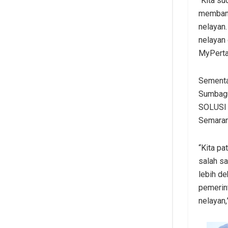
“Kita s
membang
nelayan.
nelayan
MyPertam
Sementa
Sumbagu
SOLUSI n
Semaran
“Kita p
salah sa
lebih de
pemerin
nelayan,