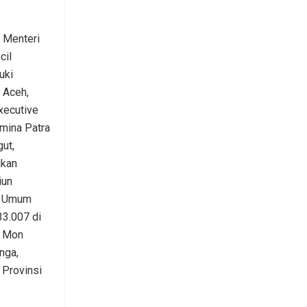
Menteri
cil
uki
 Aceh,
xecutive
mina Patra
ut,
ikan
iun
r Umum
3.007 di
, Mon
nga,
 Provinsi