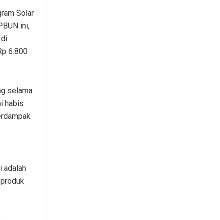
gram Solar
PBUN ini,
di
Rp 6.800
ang selama
i habis
berdampak
i adalah
 produk