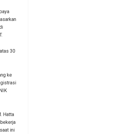
upaya
dasarkan
di
T.
atas 30
ang ke
gistrasi
/NIK
. Hatta
 bekerja
aat ini