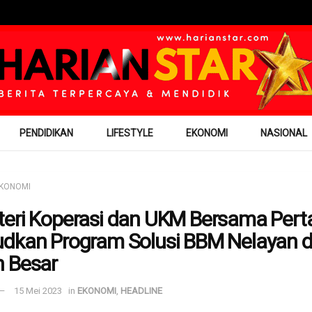
PENDIDIKAN
LIFESTYLE
EKONOMI
NASIONAL
KONOMI
eri Koperasi dan UKM Bersama Per
dkan Program Solusi BBM Nelayan d
 Besar
15 Mei 2023
in
EKONOMI
,
HEADLINE