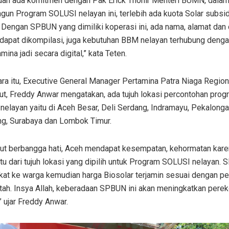
udah ada komitmen dengan Pak Erick Thohir Menteri BUMN, dala
un Program SOLUSI nelayan ini, terlebih ada kuota Solar subsid
 Dengan SPBUN yang dimiliki koperasi ini, ada nama, alamat dan 
 dapat dikompilasi, juga kebutuhan BBM nelayan terhubung deng
ina jadi secara digital,” kata Teten.
ra itu, Executive General Manager Pertamina Patra Niaga Region
t, Freddy Anwar mengatakan, ada tujuh lokasi percontohan prog
elayan yaitu di Aceh Besar, Deli Serdang, Indramayu, Pekalonga
g, Surabaya dan Lombok Timur.
atut berbangga hati, Aceh mendapat kesempatan, kehormatan kare
tu dari tujuh lokasi yang dipilih untuk Program SOLUSI nelayan. 
kat ke warga kemudian harga Biosolar terjamin sesuai dengan pe
tah. Insya Allah, keberadaan SPBUN ini akan meningkatkan pere
” ujar Freddy Anwar.