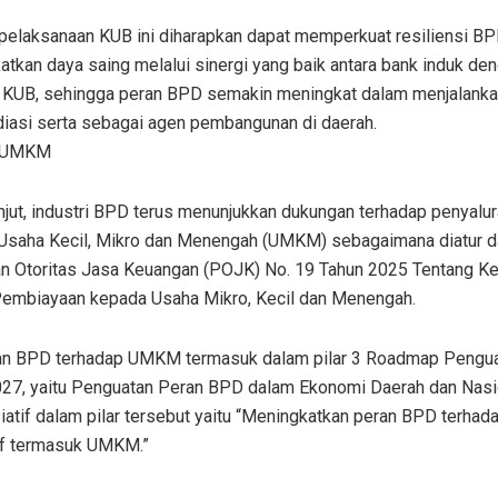
pelaksanaan KUB ini diharapkan dapat memperkuat resiliensi B
tkan daya saing melalui sinergi yang baik antara bank induk de
 KUB, sehingga peran BPD semakin meningkat dalam menjalanka
diasi serta sebagai agen pembangunan di daerah.
 UMKM
njut, industri BPD terus menunjukkan dukungan terhadap penyalur
Usaha Kecil, Mikro dan Menengah (UMKM) sebagaimana diatur 
an Otoritas Jasa Keuangan (POJK) No. 19 Tahun 2025 Tentang 
embiayaan kepada Usaha Mikro, Kecil dan Menengah.
n BPD terhadap UMKM termasuk dalam pilar 3 Roadmap Pengu
27, yaitu Penguatan Peran BPD dalam Ekonomi Daerah dan Nasio
siatif dalam pilar tersebut yaitu “Meningkatkan peran BPD terhad
if termasuk UMKM.”