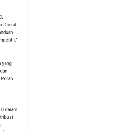
D,
n Daerah
anduan
petitif,”
a yang
 dan
n Peran
PD dalam
ribusi
g