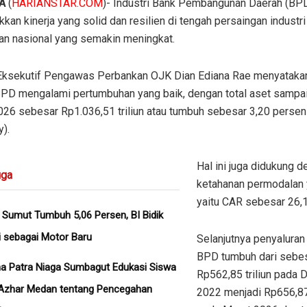
A
(
HARIANSTAR.COM
)- Industri Bank Pembangunan Daerah (BP
kan kinerja yang solid dan resilien di tengah persaingan industri
an nasional yang semakin meningkat.
Eksekutif Pengawas Perbankan OJK Dian Ediana Rae menyataka
 BPD mengalami pertumbuhan yang baik, dengan total aset sampa
026 sebesar Rp1.036,51 triliun atau tumbuh sebesar 3,20 persen
y).
Hal ini juga didukung 
ga
ketahanan permodalan 
yaitu CAR sebesar 26,
Sumut Tumbuh 5,06 Persen, BI Bidik
i sebagai Motor Baru
Selanjutnya penyaluran 
BPD tumbuh dari sebe
a Patra Niaga Sumbagut Edukasi Siswa
Rp562,85 triliun pada
Azhar Medan tentang Pencegahan
2022 menjadi Rp656,87 