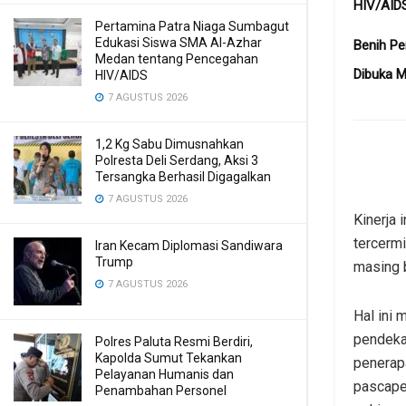
HIV/AID
Pertamina Patra Niaga Sumbagut
Edukasi Siswa SMA Al-Azhar
Benih Pe
Medan tentang Pencegahan
Dibuka 
HIV/AIDS
7 AGUSTUS 2026
1,2 Kg Sabu Dimusnahkan
Polresta Deli Serdang, Aksi 3
Tersangka Berhasil Digagalkan
7 AGUSTUS 2026
Kinerja 
tercerm
Iran Kecam Diplomasi Sandiwara
Trump
masing 
7 AGUSTUS 2026
Hal ini 
pendeka
Polres Paluta Resmi Berdiri,
Kapolda Sumut Tekankan
penerapa
Pelayanan Humanis dan
pascape
Penambahan Personel