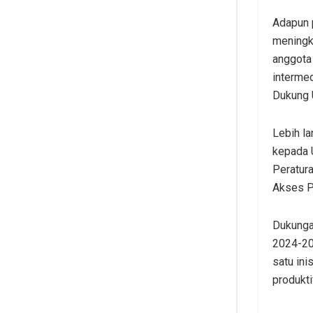
Adapun 
meningka
anggota
interme
Dukung
Lebih la
kepada 
Peratur
Akses P
Dukunga
2024-20
satu ini
produkt