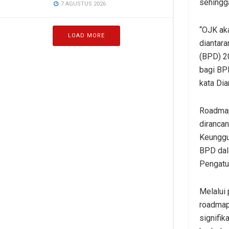
sehingga
7 AGUSTUS 2026
“OJK ak
LOAD MORE
diantar
(BPD) 2
bagi BPD
kata Dia
Roadmap
diranca
Keunggul
BPD dal
Pengatu
Melalui
roadmap
signifi