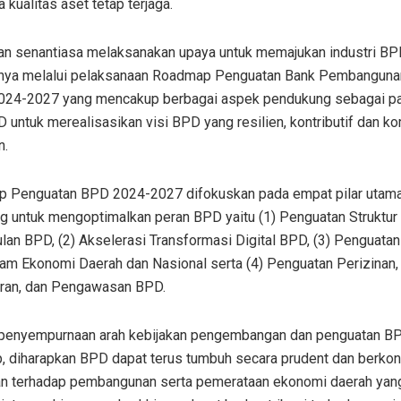
 kualitas aset tetap terjaga.
an senantiasa melaksanakan upaya untuk memajukan industri BP
anya melalui pelaksanaan Roadmap Penguatan Bank Pembanguna
024-2027 yang mencakup berbagai aspek pendukung sebagai p
 untuk merealisasikan visi BPD yang resilien, kontributif dan kom
n.
 Penguatan BPD 2024-2027 difokuskan pada empat pilar utam
ng untuk mengoptimalkan peran BPD yaitu (1) Penguatan Struktur
an BPD, (2) Akselerasi Transformasi Digital BPD, (3) Penguata
am Ekonomi Daerah dan Nasional serta (4) Penguatan Perizinan,
ran, dan Pengawasan BPD.
 penyempurnaan arah kebijakan pengembangan dan penguatan B
, diharapkan BPD dapat terus tumbuh secara prudent dan berkont
kan terhadap pembangunan serta pemerataan ekonomi daerah yan