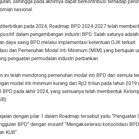
jutan, sehingga pada akhirnya dapat berkontribusi terhadap peni
omian nasional.
 diterbitkan pada 2024, Roadmap BPD 2024-2027 telah memberi
positif dalam pengembangan industri BPD. Salah satunya adalah
an daya saing BPD melalui implementasi ketentuan OJK terkait
dasi dan Pemenuhan Modal Inti Minimum (MIM) yang bertujuan u
ng penguatan permodalan industri perbankan.
an ini telah mendorong pemenuhan modal inti BPD dari semula te
an modal inti minimum kurang dari Rp3 triliun pada tahun 2019
0 BPD pada akhir 2024, yang semuanya telah membentuk Kelom
UB).
sejalan dengan pilar 1 dalam Roadmap tersebut yaitu “Penguatan S
nggulan BPD” dengan inisiatif “Mengakselerasi konsolidasi BPD
an KUB”.